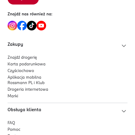
PRODUCENT/PODMIOT ODPOWIEDZIALNY
Znajdź nas również na:
Eurus sp. z o.o.
ul. Hurtowa 8
15-399 Białystok
Zakupy
Kod EAN
5 099514 400074
Znajdź drogerię
Karta podarunkowa
Czyściochowo
Aplikacja mobilna
Rossmann PL i Klub
Drogeria internetowa
Marki
Obsługa klienta
FAQ
Pomoc