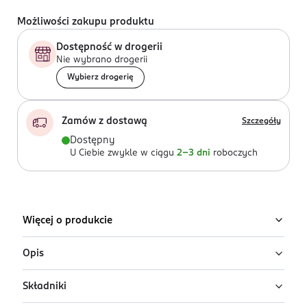
Możliwości zakupu produktu
Dostępność w drogerii
Nie wybrano drogerii
Wybierz drogerię
Zamów z dostawą
Szczegóły
Dostępny
U Ciebie zwykle w ciągu
2-3 dni
roboczych
Więcej o produkcie
Opis
Składniki
99,9% wody i kropla ekstraktu owocowego Water
Wipes to produkt świeży, o prostym składzie i wolny od