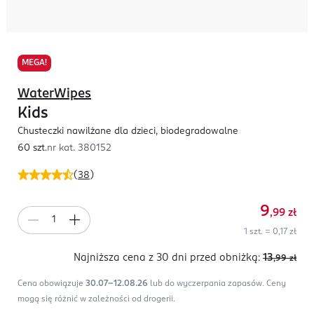
MEGA!
WaterWipes
Kids
Chusteczki nawilżane dla dzieci, biodegradowalne
60 szt.
nr kat.
380152
(
38
)
9
,99
zł
1 szt. = 0,17 zł
Najniższa cena z 30 dni
przed obniżką:
13
,99
zł
Cena obowiązuje
30.07-12.08.26
lub do wyczerpania zapasów.
Ceny
mogą się różnić w zależności od drogerii.