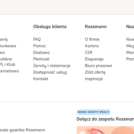
Obsługa klienta
Rossmann
Nas
erię
FAQ
O firmie
No
arunkowa
Pomoc
Kariera
Me
owo
Dostawa
CSR
Mam
mobilna
Płatność
Ekspansja
Pom
L i Klub
Zwroty i reklamacje
Biuro prasowe
nternetowa
Dostępność usług
Złóż ofertę
Kontakt
Inspiracje
NOWE OFERTY PRACY
a
Dołącz do zespołu Rossma