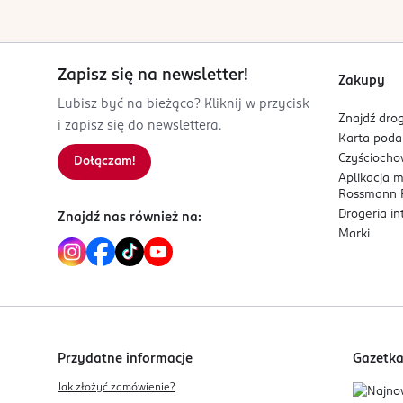
882788610
PL-Polska
Kod EAN
Zapisz się na newsletter!
Zakupy
0 656497 014992
Lubisz być na bieżąco? Kliknij w przycisk
Znajdź drog
i zapisz się do newslettera.
Karta pod
Czyścioch
Dołączam!
Aplikacja 
Rossmann P
Drogeria i
Znajdź nas również na:
Marki
Przydatne informacje
Gazetk
Jak złożyć zamówienie?