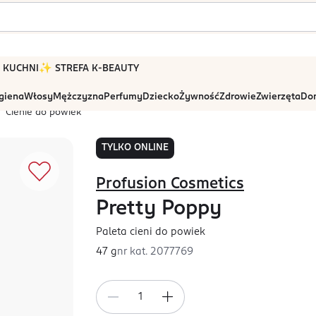
 W KUCHNI
✨ STREFA K-BEAUTY
igiena
Włosy
Mężczyzna
Perfumy
Dziecko
Żywność
Zdrowie
Zwierzęta
Dom
Cienie do powiek
TYLKO ONLINE
Profusion Cosmetics
Pretty Poppy
Paleta cieni do powiek
47 g
nr kat.
2077769