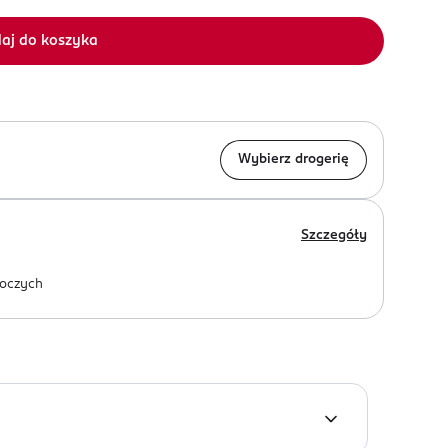
aj do koszyka
Wybierz drogerię
Szczegóły
oczych