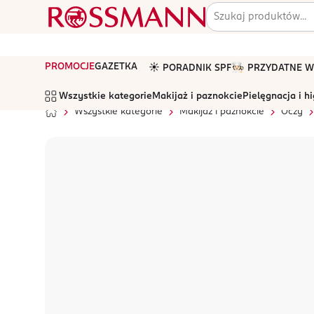
PROMOCJE
GAZETKA
☀️ PORADNIK SPF
🧑🏻‍🍳 PRZYDATNE
Wszystkie kategorie
Makijaż i paznokcie
Pielęgnacja i h
Wszystkie kategorie
Makijaż i paznokcie
Oczy