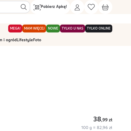
Pobierz Apkę!
MEGA!
MAM WIĘCEJ
NOWE
TYLKO U NAS
TYLKO ONLINE
 i ogród
Lifestyle
Foto
38
,99
zł
100 g = 82,96 zł