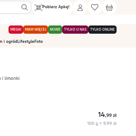
Pobierz Apkę!
MEGA!
MAM WIĘCEJ
NOWE
TYLKO U NAS
TYLKO ONLINE
 i ogród
Lifestyle
Foto
 i limonki
14
,99
zł
100 g = 9,99 zł