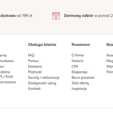
3
19 opinii
podstawie
inie są zweryfikowane zakupem.
2
 dostawa
od 199 zł
Darmowy odbiór
w ponad 2
1
Obsługa klienta
Rossmann
Nas
erię
FAQ
O firmie
No
arunkowa
Pomoc
Kariera
Me
owo
Dostawa
CSR
Mam
mobilna
Płatność
Ekspansja
Pom
L i Klub
Zwroty i reklamacje
Biuro prasowe
nternetowa
Dostępność usług
Złóż ofertę
Kontakt
Inspiracje