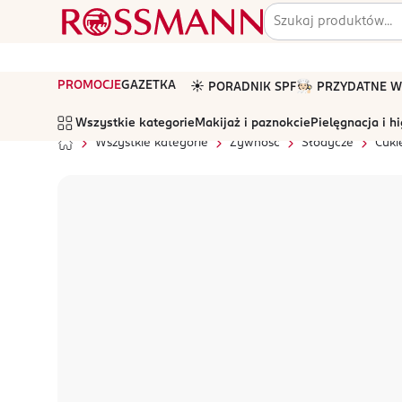
PROMOCJE
GAZETKA
☀️ PORADNIK SPF
🧑🏻‍🍳 PRZYDATNE
Wszystkie kategorie
Makijaż i paznokcie
Pielęgnacja i h
Wszystkie kategorie
Żywność
Słodycze
Cukie