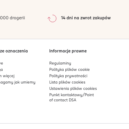
0
%
0
%
000 drogerii
14 dni na zwrot zakupów
0
%
Sortowanie wg
data: od najnowszej
ze oznaczenia
Informacje prawne
we
Regulaminy
ga
Polityka plików
cookie
 więcej
Polityka prywatności
agamy jak umiemy
Lista plików
cookies
Ustawienia plików
cookies
Punkt kontaktowy/
Point
of contact DSA