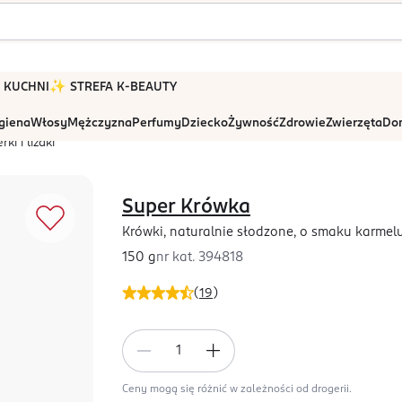
 W KUCHNI
✨ STREFA K-BEAUTY
igiena
Włosy
Mężczyzna
Perfumy
Dziecko
Żywność
Zdrowie
Zwierzęta
Dom
rki i lizaki
Super Krówka
Krówki, naturalnie słodzone, o smaku karmelu
150 g
nr kat.
394818
(
19
)
Ceny mogą się różnić w zależności od drogerii.