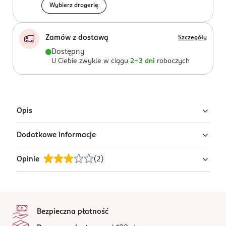
Wybierz drogerię
Zamów z dostawą
Szczegóły
Dostępny
U Ciebie zwykle w ciągu
2-3 dni
roboczych
Opis
Dodatkowe informacje
Urządzenie do czyszczenia przestrzeni
międzyzębowych
Opinie
(
2
)
PRODUCENT/PODMIOT ODPOWIEDZIALNY
delikatne czyszczenie przestrzeni
ROSSMANN SDP SP. z o.o.
międzyzębowych (poprzez wibracje nasadki
św. Teresy 109
czyszczącej)
3
stopka
91-222 Łódź
/5
w zestawie: 30 końcówek i stojak
Bezpieczna płatność
Kod EAN
2 opinii
na podstawie