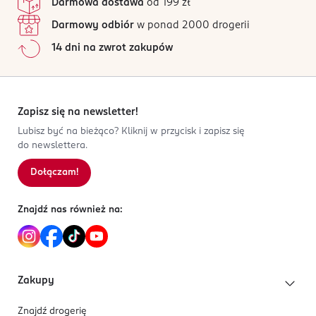
z podświetleniem LED
Darmowa dostawa
od 199 zł
4 068134 065056
Wszystkie opinie są zweryfikowane zakupem.
Darmowy odbiór
w ponad 2000 drogerii
z 2 bateriami alkalicznymi AA
Jak działają opinie?
14 dni na zwrot zakupów
5
0
%
4
0
%
3
0
%
2
0
%
Zapisz się na newsletter!
1
0
%
Lubisz być na bieżąco? Kliknij w przycisk i zapisz się
do newslettera.
Dołączam!
Sortowanie wg
data: od najnowszej
Znajdź nas również na:
Zakupy
Znajdź drogerię