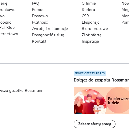
a,
erię
FAQ
O firmie
No
3,72 cm, głębokość - 11,18 cm.
arunkowa
Pomoc
Kariera
Me
owo
Dostawa
CSR
Mam
mobilna
Płatność
Ekspansja
Pom
L i Klub
Zwroty i reklamacje
Biuro prasowe
nternetowa
Dostępność usług
Złóż ofertę
Kontakt
Inspiracje
NOWE OFERTY PRACY
a
Dołącz do zespołu Rossma
Zobacz oferty pracy