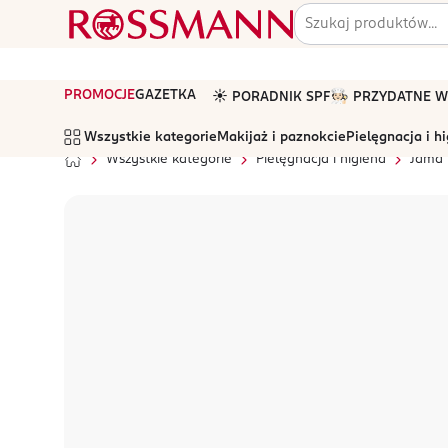
PROMOCJE
GAZETKA
☀️ PORADNIK SPF
🧑🏻‍🍳 PRZYDATNE
Wszystkie kategorie
Makijaż i paznokcie
Pielęgnacja i h
Wszystkie kategorie
Pielęgnacja i higiena
Jama 