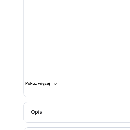
Pokaż
więcej
Opis
Irygator do zębów stacjonarny 