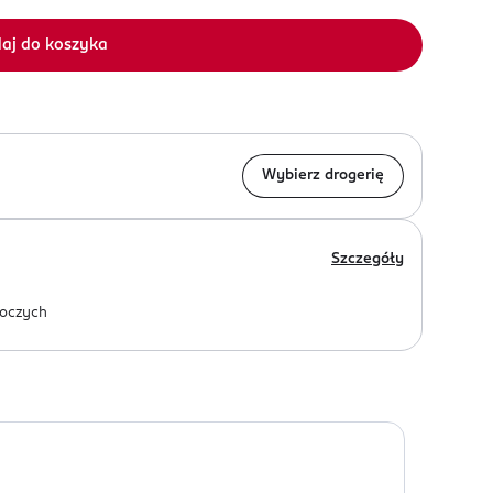
aj do koszyka
Wybierz drogerię
Szczegóły
oczych