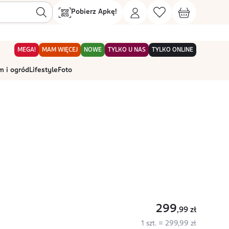
Pobierz Apkę!
MEGA!
MAM WIĘCEJ
NOWE
TYLKO U NAS
TYLKO ONLINE
 i ogród
Lifestyle
Foto
299
,99
zł
1 szt. = 299,99 zł