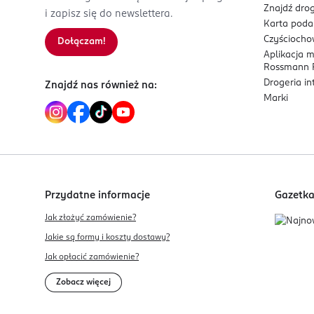
zbiornik z możliwością przykrycia urządzeni
Znajdź drog
Sofibel SAS
i zapisz się do newslettera.
wymiary: wysokość - 17,27 cm, szerokość - 1
Karta pod
Rue Victor Hugo 110-114
Czyścioch
Dołączam!
921686
Aplikacja 
Levallois Perret
Rossmann P
service.consommateurs@sofibel.fr
Drogeria i
Znajdź nas również na:
0149684100
Marki
FR-Francja
Kod EAN
0 073950 336727
Przydatne informacje
Gazetk
Jak złożyć zamówienie?
Jakie są formy i koszty dostawy?
Jak opłacić zamówienie?
Zobacz więcej