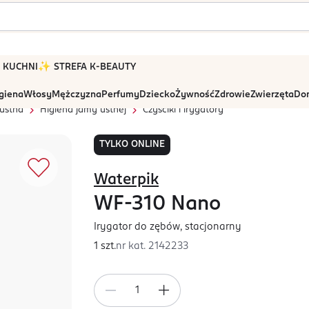
 W KUCHNI
✨ STREFA K-BEAUTY
igiena
Włosy
Mężczyzna
Perfumy
Dziecko
Żywność
Zdrowie
Zwierzęta
Dom
ustna
Higiena jamy ustnej
Czyściki i irygatory
TYLKO ONLINE
Waterpik
WF-310 Nano
Irygator do zębów, stacjonarny
1 szt.
nr kat.
2142233