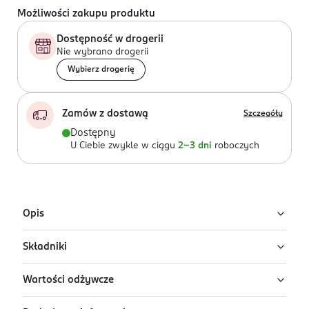
Możliwości zakupu produktu
Dostępność w drogerii
Nie wybrano drogerii
Wybierz drogerię
Zamów z dostawą
Szczegóły
Dostępny
U Ciebie zwykle w ciągu
2-3 dni
roboczych
Opis
Składniki
Kaszka mleczna manna z bananami i kakao. Produkt
sterylizowany.
Wartości odżywcze
mleko
pełne* 42 %, woda, banany* 21 %, kasza
Z miłości do najmłodszych
manna* 6 % (z
pszenicy
), 6% kakao w proszku * 1 %,