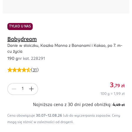
TYLKO U NAS
Babydream
Danie w słoiczku, Kaszka Manna z Bananami i Kakao, po 7. m-
cu życia
190 g
nr kat.
228291
(
31
)
3
,79
zł
100 g = 1,99 zł
Najniższa cena z 30 dni
przed obniżką:
4
,49
zł
Cena obowiązuje
30.07-12.08.26
lub do wyczerpania zapasów.
Ceny
mogą się różnić w zależności od drogerii.