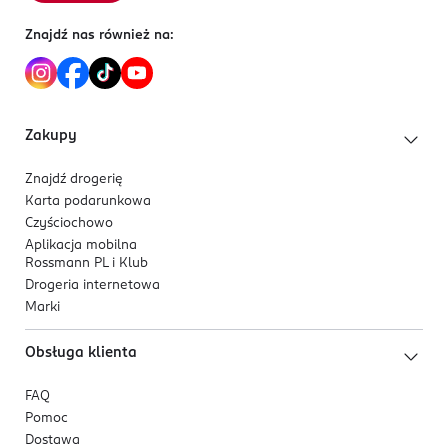
wieczka daje się wcisnąć.
0,1 mg
Tiamina (witamina B₁)
0,2 mg (38%)
(20%)
Znajdź nas również na:
PRODUCENT/PODMIOT ODPOWIEDZIALNY
ROSSMANN SDP SP. z o.o.
św. Teresy 109
91-222 Łódź
Zakupy
Kod EAN
4 047196 065433
Znajdź drogerię
Karta podarunkowa
Czyściochowo
Aplikacja mobilna
Rossmann PL i Klub
Drogeria internetowa
Marki
Obsługa klienta
FAQ
Pomoc
Dostawa