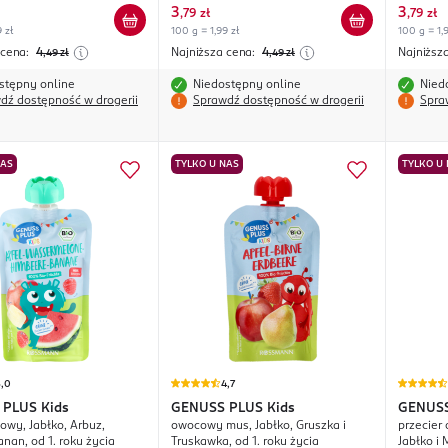
3
3
,
79 zł
,
79 zł
 zł
100 g = 1,99 zł
100 g = 1,9
 cena:
4
Najniższa cena:
4
Najniższ
,49
zł
,49
zł
stępny online
Niedostępny online
Nied
dź dostępność w drogerii
Sprawdź dostępność w drogerii
Spra
NAS
TYLKO U NAS
TYLKO U
5,0
4,7
 PLUS
Kids
GENUSS PLUS
Kids
GENUS
wy, Jabłko, Arbuz,
owocowy mus, Jabłko, Gruszka i
przecier
nan, od 1. roku życia
Truskawka, od 1. roku życia
Jabłko i 