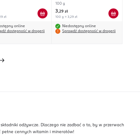
100 g
3
,
29 zł
29 zł
100 g = 3,29 zł
ostępny online
Niedostępny online
wdź dostępność w drogerii
Sprawdź dostępność w drogerii
 składniki odżywcze. Dlaczego nie zadbać o to, by w przerwach
ć pełne cennych witamin i minerałów!