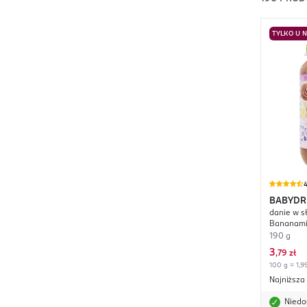
TYLKO U 
4
BABYD
danie w s
Bananami 
190 g
3
,
79 zł
100 g = 1,99
Najniższa
Niedo