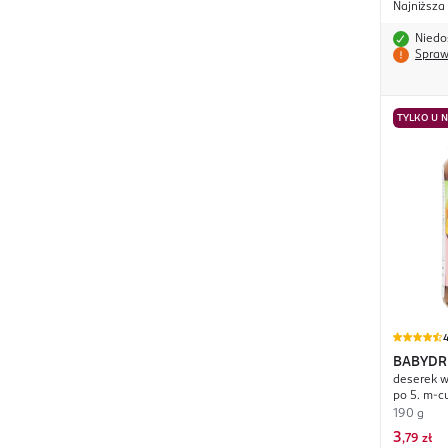
Najniższa
Niedo
Spraw
TYLKO U 
4
BABYD
deserek w
po 5. m-cu
190 g
3
,
79 zł