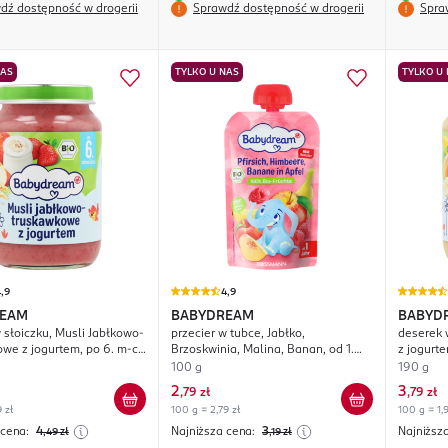
dź dostępność w drogerii
Sprawdź dostępność w drogerii
Spra
NAS
TYLKO U NAS
TYLKO U
,9
4,9
REAM
BABYDREAM
BABYD
 słoiczku, Musli Jabłkowo-
przecier w tubce, Jabłko,
deserek 
we z jogurtem, po 6. m-cu
Brzoskwinia, Malina, Banan, od 1.
z jogurte
roku życia
100 g
190 g
2
3
,
79 zł
,
79 zł
 zł
100 g = 2,79 zł
100 g = 1,9
 cena:
4
Najniższa cena:
3
Najniższ
,49
zł
,19
zł