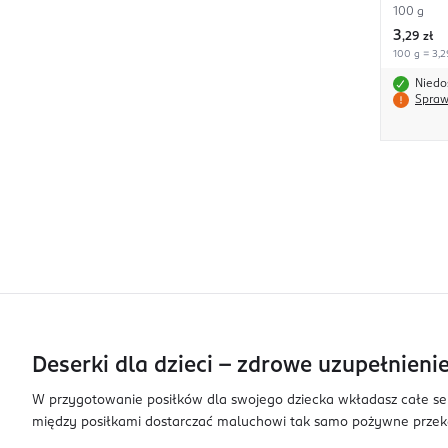
100 g
3
,
29 zł
100 g = 3,2
Niedo
Spraw
Deserki dla dzieci – zdrowe uzupełnieni
W przygotowanie posiłków dla swojego dziecka wkładasz całe serc
między posiłkami dostarczać maluchowi tak samo pożywne przekąs