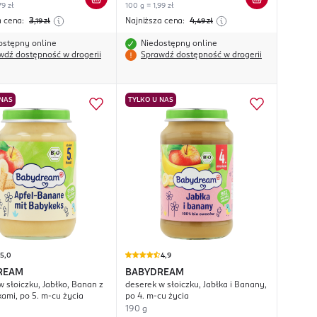
79 zł
100 g = 1,99 zł
a cena:
3
Najniższa cena:
4
,19
zł
,49
zł
ostępny online
Niedostępny online
wdź dostępność w drogerii
Sprawdź dostępność w drogerii
 NAS
TYLKO U NAS
5,0
4,9
REAM
BABYDREAM
w słoiczku, Jabłko, Banan z
deserek w słoiczku, Jabłka i Banany,
kami, po 5. m-cu życia
po 4. m-cu życia
190 g