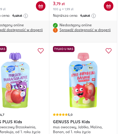
3
,
79 zł
9 zł
100 g = 1,99 zł
a cena:
4
Najniższa cena:
4
,49
zł
,49
zł
ostępny online
Niedostępny online
wdź dostępność w drogerii
Sprawdź dostępność w drogerii
 NAS
TYLKO U NAS
4,7
5,0
S PLUS
Kids
GENUSS PLUS
Kids
 owocowy Brzoskwinia,
mus owocowy, Jabłko, Malina,
Marakuja, od 1. roku życia
Banan, od 1. roku życia