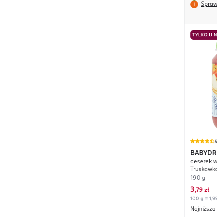
Spraw
TYLKO U 
4
BABYD
deserek w
Truskawko
życia
190 g
3
,
79 zł
100 g = 1,99
Najniższa