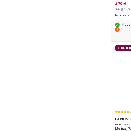
3
,
79 zł
100 g = 1,99
Najniższa
Niedo
Spraw
TYLKO U 
GENUSS
mus owoco
Malina, Ba