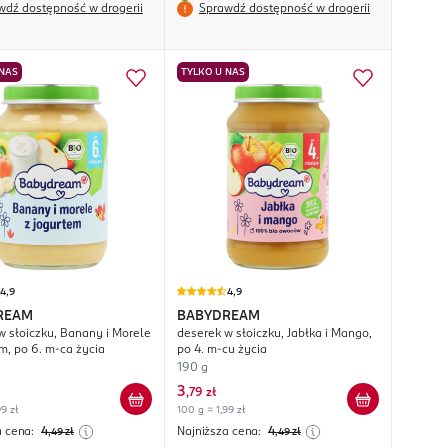
wdź dostępność w drogerii
Sprawdź dostępność w drogerii
 NAS
TYLKO U NAS
4,9
4,9
REAM
BABYDREAM
w słoiczku, Banany i Morele
deserek w słoiczku, Jabłka i Mango,
m, po 6. m-ca życia
po 4. m-cu życia
190 g
3
,
79 zł
9 zł
100 g = 1,99 zł
a cena:
4
Najniższa cena:
4
,49
zł
,49
zł