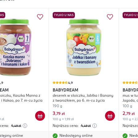
NAS
TYLKO U NAS
TYLKO U
,9
4,9
REAM
BABYDREAM
BABYD
łoiczku, Kaszka Manna z
deserek w słoiczku, Jabłka i Banany
mus w tu
i Kakao, po 7. m-cu życia
z twarożkiem, po 6. m-cu życia
Jagoda, o
190 g
100 g
3
2
,
79 zł
,
79 zł
 zł
100 g = 1,99 zł
100 g = 2,
 cena:
4
Najniższa cena:
4
Najniższ
,49
zł
,49
zł
stępny online
Niedostępny online
Nied