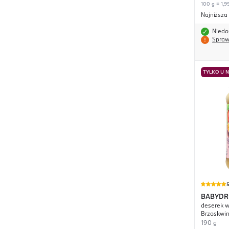
100 g = 1,99
Najniższa
Niedo
Spraw
TYLKO U 
BABYD
deserek w 
Brzoskwin
m-cu życi
190 g