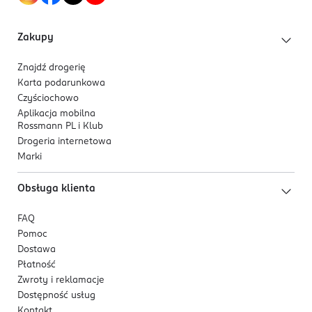
ul. Bobrowiecka 8
00-728 Warszawa
Zakupy
Kod EAN
5 900852 036811
Znajdź drogerię
Karta podarunkowa
Czyściochowo
Aplikacja mobilna
Rossmann PL i Klub
Drogeria internetowa
Marki
Obsługa klienta
FAQ
Pomoc
Dostawa
Płatność
Zwroty i reklamacje
Dostępność usług
Kontakt