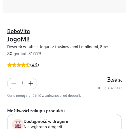
BoboVita
JogoMI!
Deserek w tubce, Jogurt z truskawkami i malinami, 8m+
80 g
nr kat.
317779
(
46
)
3
,99
zł
100 g = 4,99 zł
Ceny mogą się różnić w zależności od drogerii.
Możliwości zakupu produktu
Dostępność w drogerii
Nie wybrano drogerii