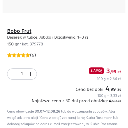
Bobo Frut
Deserek w tubce, Jabłko i Brzoskwinia, 1-3 rż
150 g
nr kat.
379778
(
6
)
3
Z APKĄ
,99
zł
100 g = 2,66 zł
4
Cena bez apki:
,99
zł
100 g = 3,33 zł
Najniższa cena z 30 dni
przed obniżką:
4
,99
zł
Cena obowiązuje
30.07-12.08.26
lub do wyczerpania zapasów.
Aby
wziąć udział w akcji “Cena z apką”, zeskanuj kartę Klubu Rossmann lub
dokonaj zakupów na adres e-mail zarejestrowany w Klubie Rossmann.