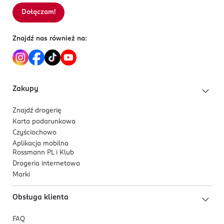
PRODUCENT/PODMIOT ODPOWIEDZIALNY
Dołączam!
Sortowanie wg
data: od najnowszej
Nestlé Polska S.A
Domaniewska 32
Znajdź nas również na:
02-672
Warszawa
katarzyna.fiodor@pl.nestle.com
600204642
Zakupy
PL-Polska
Znajdź drogerię
Kod EAN
Karta podarunkowa
7 613287 292735
Czyściochowo
Aplikacja mobilna
Rossmann PL i Klub
Drogeria internetowa
Marki
Obsługa klienta
FAQ