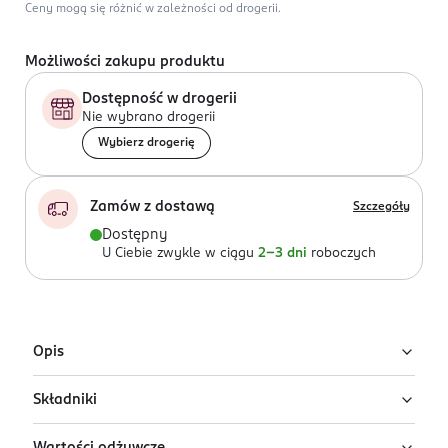
Ceny mogą się różnić w zależności od drogerii.
Możliwości zakupu produktu
Dostępność w drogerii
Nie wybrano drogerii
Wybierz drogerię
Zamów z dostawą
Szczegóły
Dostępny
U Ciebie zwykle w ciągu
2-3 dni
roboczych
Opis
Składniki
W wieku 1-3 lata potrzeby żywieniowe zwiększają się.
Dzięki dużej tubce Twoje dziecko może dłużej cieszyć