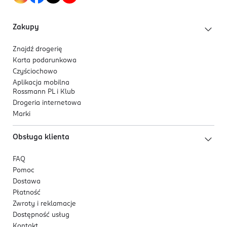
Nestlé Polska S.A
Domaniewska 32
Zakupy
02-672
Warszawa
Znajdź drogerię
katarzyna.fiodor@pl.nestle.com
Karta podarunkowa
600204642
Czyściochowo
PL-Polska
Aplikacja mobilna
Rossmann PL i Klub
Kod EAN
Drogeria internetowa
8 445290 165664
Marki
Obsługa klienta
FAQ
Pomoc
Dostawa
Płatność
Zwroty i reklamacje
Dostępność usług
Kontakt