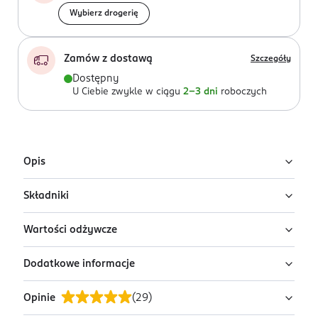
Wybierz drogerię
Zamów z dostawą
Szczegóły
Dostępny
U Ciebie zwykle w ciągu
2-3 dni
roboczych
Opis
Składniki
Deserek Gerber jabłko-śliwka-marchewka to środek
spożywczy specjalnego przeznaczenia żywieniowego
Wartości odżywcze
dla niemowląt i małych dzieci.
70% jabłko, 20% śliwka, 10% marchewka, sok
cytrynowy, witamina C.
Idealny do podania:
Dodatkowe informacje
w 100 g:
jako smaczny deser lub owocowa przekąska
Wartość energetyczna:
210 kJ/ 50 kcal
Opinie
(
29
)
PRZYGOTOWANIE I STOSOWANIE
między posiłkami,
Tłuszcz:
0,1 g