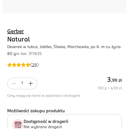
Gerber
Natural
Deserek w tubce, Jabłko, Śliwka, Marchewka, po 6. m-cu życia
80 g
nr kat.
317635
(
29
)
3
,99
zł
100 g = 4,99 zł
Ceny mogą się różnić w zależności od drogerii.
Możliwości zakupu produktu
Dostępność w drogerii
Nie wybrano drogerii