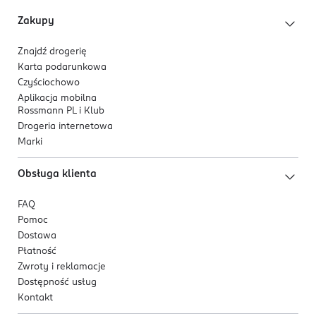
OSOBA/PODMIOT ODPOWIEDZIALNY
Zakupy
Procter & Gamble Service GmbH
Sulzbacher Straße 40
Znajdź drogerię
65824
Karta podarunkowa
Schwalbach am Taunus
Czyściochowo
www.pg.com
Aplikacja mobilna
Rossmann PL i Klub
801258825
Drogeria internetowa
DE-Niemcy
Marki
Kod EAN
Obsługa klienta
8 006530 094009
FAQ
Pomoc
Dostawa
Płatność
Zwroty i reklamacje
Dostępność usług
Kontakt