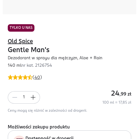
TYLKO U NAS
Old Spice
Gentle Man's
Dezodorant w sprayu dla mężczyzn, Aloe + Rain
140 ml
nr kat.
2126754
(
40
)
24
,99
zł
100 ml = 17,85 zł
Ceny mogą się różnić w zależności od drogerii.
Możliwości zakupu produktu
Dostępność w drogerii