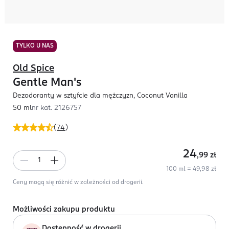
TYLKO U NAS
Old Spice
Gentle Man's
Dezodoranty w sztyfcie dla mężczyzn, Coconut Vanilla
50 ml
nr kat.
2126757
(
74
)
24
,99
zł
100 ml = 49,98 zł
Ceny mogą się różnić w zależności od drogerii.
Możliwości zakupu produktu
Dostępność w drogerii