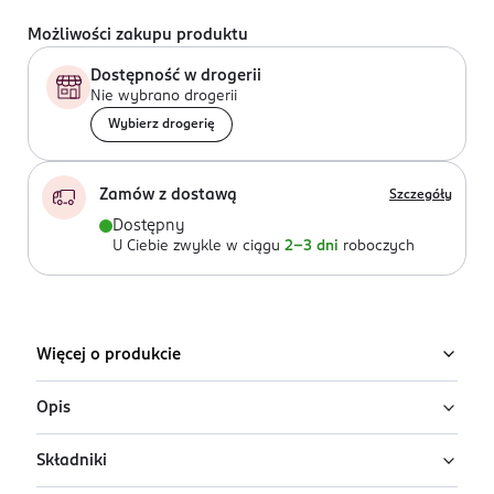
Możliwości zakupu produktu
Dostępność w drogerii
Nie wybrano drogerii
Wybierz drogerię
Zamów z dostawą
Szczegóły
Dostępny
U Ciebie zwykle w ciągu
2-3 dni
roboczych
Więcej o produkcie
Opis
Składniki
Dezodorant w sztyfcie dla mężczyzn Old
Spice Original