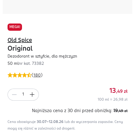
MEGA!
Old Spice
Original
Dezodorant w sztyfcie, dla mężczyzn
50 ml
nr kat.
73382
(
180
)
13
,49
zł
100 ml = 26,98 zł
Najniższa cena z 30 dni
przed obniżką:
19
,49
zł
Cena obowiązuje
30.07-12.08.26
lub do wyczerpania zapasów.
Ceny
mogą się różnić w zależności od drogerii.