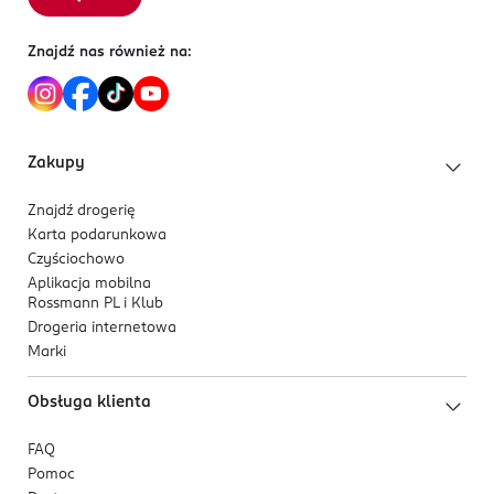
odświeżającymi cytrusami, tworząc ponadczasową i
charakterystyczną kompozycję.
Znajdź nas również na:
Dla kogo jest ten produkt?
Dla mężczyzn, którzy cenią klasykę, chcą zachować
świeżość przez długi czas i oczekują intensywnego,
Zakupy
męskiego zapachu.
Znajdź drogerię
Karta podarunkowa
Czyściochowo
Aplikacja mobilna
Rossmann PL i Klub
Drogeria internetowa
Marki
Obsługa klienta
FAQ
Pomoc