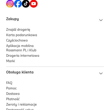
Przechowywać w miejscu niedostępnym dla dzieci.
potrzebują.
OSOBA/PODMIOT ODPOWIEDZIALNY
Unilever Polska sp. z o.o. z siedzibą w Warszawie
Zakupy
Aleje Jerozolimskie 134
02-305 Warszawa
Znajdź drogerię
Karta podarunkowa
Kod EAN
Czyściochowo
8 720181 669712
Aplikacja mobilna
Rossmann PL i Klub
Drogeria internetowa
Marki
Obsługa klienta
FAQ
Pomoc
Dostawa
Płatność
Zwroty i reklamacje