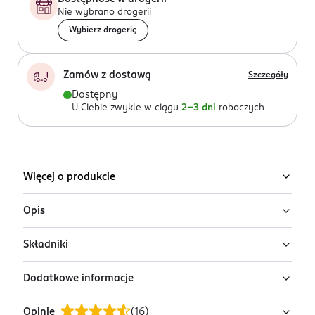
Nie wybrano drogerii
Wybierz drogerię
Zamów z dostawą
Szczegóły
Dostępny
U Ciebie zwykle w ciągu
2-3 dni
roboczych
Więcej o produkcie
Opis
Składniki
Dezodorant do całego ciała Rexona Men
Whole Body Deo Ocean Rush w aerozolu
Dodatkowe informacje
Ingredients: BUTANE, ISOBUTANE, PROPANE,
Dezodorant do całego ciała Rexona Men Whole Body
ISOHEXADECANE, C12-15 ALKYL BENZOATE, ZINC
Deo Ocean Rush w aerozolu dla mężczyzn zapewnia
Opinie
(
16
)