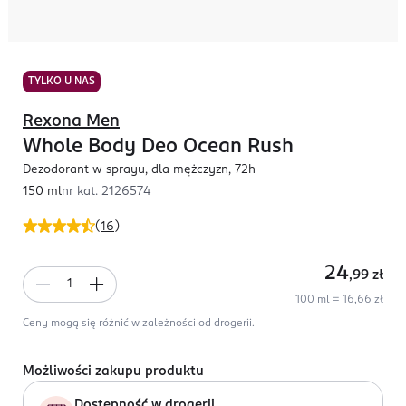
TYLKO U NAS
Rexona Men
Whole Body Deo Ocean Rush
Dezodorant w sprayu, dla mężczyzn, 72h
150 ml
nr kat.
2126574
(
16
)
24
,99
zł
100 ml = 16,66 zł
Ceny mogą się różnić w zależności od drogerii.
Możliwości zakupu produktu
Dostępność w drogerii