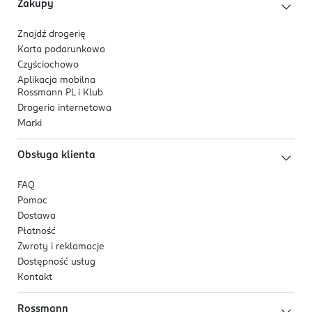
Zakupy
8 414135 043696
Znajdź drogerię
Karta podarunkowa
Czyściochowo
Aplikacja mobilna
Rossmann PL i Klub
Drogeria internetowa
Marki
Obsługa klienta
FAQ
Pomoc
Dostawa
Płatność
Zwroty i reklamacje
Dostępność usług
Kontakt
Rossmann