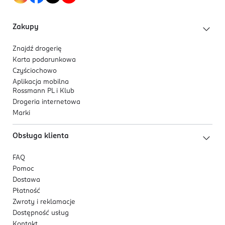
morskimi
Beiersdorfstraße 1-9
● Delikatna pielęgnacja i tolerancja dla skóry
22529
Zakupy
potwierdzona dermatologicznie
Hamburg
● Formuła bez soli aluminium, barwników i
onlinerelations@beiersdorf.com
Znajdź drogerię
konserwantów
00494049090
Karta podarunkowa
● Antybakteryjna formuła INFINIFRESH, która aktywnie
DE-Niemcy
Czyściochowo
zwalcza bakterie
Aplikacja mobilna
Kod EAN
Rossmann PL i Klub
4 005808 723225
Drogeria internetowa
Marki
Obsługa klienta
FAQ
Pomoc
Dostawa
Płatność
Zwroty i reklamacje
Dostępność usług
Kontakt