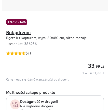
TYLKO U NAS
Babydream
Ręcznik z kapturem, wym. 80x80 cm, różne rodzaje
1 szt.
nr kat.
386256
(
4
)
33
,99
zł
1 szt. = 33,99 zł
Ceny mogą się różnić w zależności od drogerii.
Możliwości zakupu produktu
Dostępność w drogerii
Nie wybrano drogerii