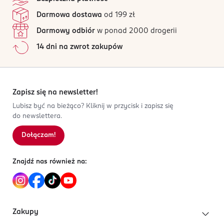
doskonale wchłania wilgoć.
Dirk Rossmann GmbH
4 opinii
na podstawie
Wymiary: 80 x 80 cm.
Darmowa dostawa
od 199 zł
Isernhägener Straße 16
Wszystkie opinie są zweryfikowane zakupem.
30938
Darmowy odbiór
w ponad 2000 drogerii
Jak działają opinie?
Burgwedel
14 dni na zwrot zakupów
product@rossmann.info
5
0
%
48426139700
4
0
%
DE-Niemcy
3
0
%
2
0
%
Zapisz się na newsletter!
Kod EAN
1
0
%
Lubisz być na bieżąco? Kliknij w przycisk i zapisz się
4 305615 545554
do newslettera.
Dołączam!
Sortowanie wg
data: od najnowszej
Znajdź nas również na:
Zakupy