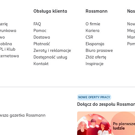
Obsługa klienta
Rossmann
Nas
erię
FAQ
O firmie
No
arunkowa
Pomoc
Kariera
Me
owo
Dostawa
CSR
Mam
mobilna
Płatność
Ekspansja
Pom
L i Klub
Zwroty i reklamacje
Biuro prasowe
nternetowa
Dostępność usług
Złóż ofertę
Kontakt
Inspiracje
NOWE OFERTY PRACY
a
Dołącz do zespołu Rossma