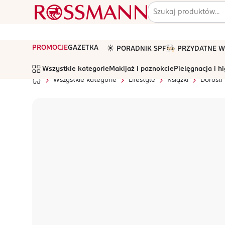
PROMOCJE
GAZETKA
☀️ PORADNIK SPF
🧑🏻‍🍳 PRZYDATNE
Wszystkie kategorie
Makijaż i paznokcie
Pielęgnacja i h
Wszystkie kategorie
Lifestyle
Książki
Dorośli