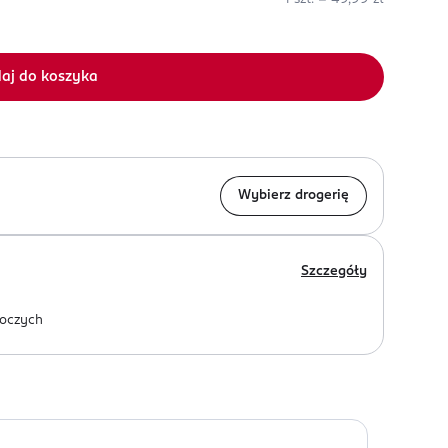
aj do koszyka
Wybierz drogerię
Szczegóły
oczych