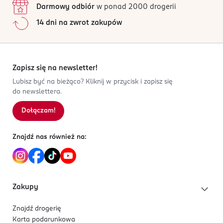
odporna na uszkodzenia,
Darmowy odbiór
w ponad 2000 drogerii
DE-Niemcy
wyposażona w praktyczny pasek do noszenia,
Jak działają opinie?
14 dni na zwrot zakupów
posiada miarkę na butelce,
Kod EAN
5
0
%
wygodne zamknięcie z ustnikiem,
4 068134 155276
4
0
%
sprawdzi się m.in. na treningu, spacerze,
3
0
%
wycieczce i w pracy.
2
0
%
Zapisz się na newsletter!
1
0
%
Lubisz być na bieżąco? Kliknij w przycisk i zapisz się
do newslettera.
Dołączam!
Sortowanie wg
data: od najnowszej
Znajdź nas również na:
Zakupy
Znajdź drogerię
Karta podarunkowa