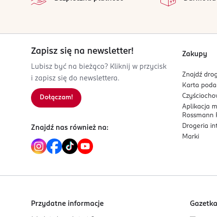
info@alpsped.at
Dla kogo jest ten produkt?
00717886086
AT-Austria
Dla osób lubiących świeże, owocowo-drzewne zapa
Zapisz się na newsletter!
Kod EAN
Zakupy
6 290171 075288
Lubisz być na bieżąco? Kliknij w przycisk
Znajdź drog
i zapisz się do newslettera.
Karta pod
Czyścioch
Dołączam!
Aplikacja 
Rossmann P
Drogeria i
Znajdź nas również na:
Marki
Przydatne informacje
Gazetk