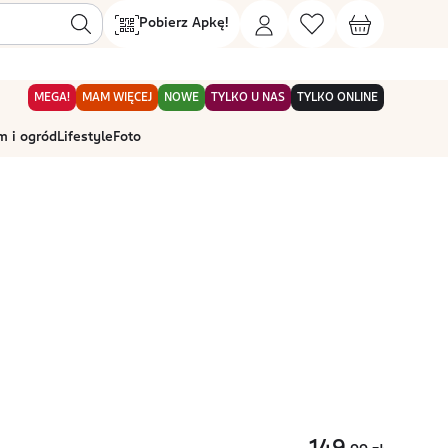
Pobierz Apkę!
MEGA!
MAM WIĘCEJ
NOWE
TYLKO U NAS
TYLKO ONLINE
 i ogród
Lifestyle
Foto