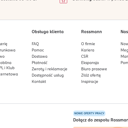
1
chy z ciepłym wykończeniem oraz dla tych, którzy szukają uniwe
Obsługa klienta
Rossmann
Nas
erię
FAQ
O firmie
No
arunkowa
Pomoc
Kariera
Me
owo
Dostawa
CSR
Mam
mobilna
Płatność
Ekspansja
Pom
L i Klub
Zwroty i reklamacje
Biuro prasowe
nternetowa
Dostępność usług
Złóż ofertę
Kontakt
Inspiracje
NOWE OFERTY PRACY
a
Dołącz do zespołu Rossma