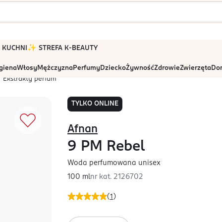
 W KUCHNI
✨ STREFA K-BEAUTY
igiena
Włosy
Mężczyzna
Perfumy
Dziecko
Żywność
Zdrowie
Zwierzęta
Dom
Ekstrakty perfum
TYLKO ONLINE
Afnan
9 PM Rebel
Woda perfumowana unisex
100 ml
nr kat.
2126702
(
1
)