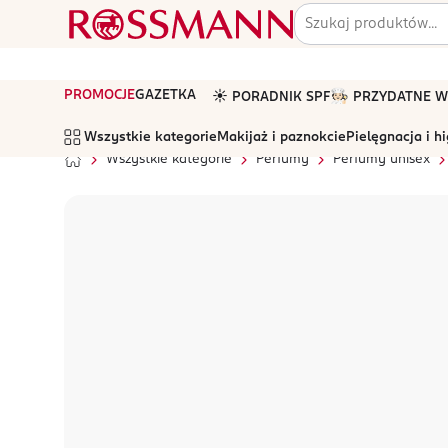
PROMOCJE
GAZETKA
☀️ PORADNIK SPF
🧑🏻‍🍳 PRZYDATNE
Wszystkie kategorie
Makijaż i paznokcie
Pielęgnacja i h
Wszystkie kategorie
Perfumy
Perfumy unisex