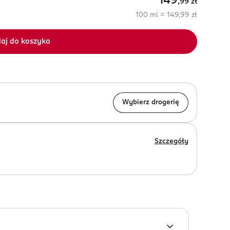
149
,99
zł
100 ml = 149,99 zł
aj do koszyka
Wybierz drogerię
Szczegóły