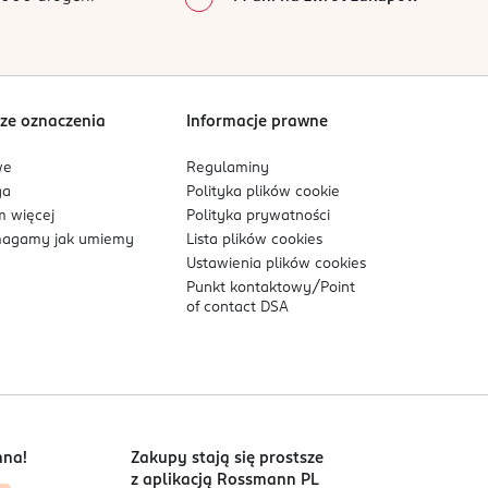
0
%
Sortowanie wg
data: od najnowszej
rsalnej kompozycji pasującej na wiele okazji.
ze oznaczenia
Informacje prawne
we
Regulaminy
ga
Polityka plików
cookie
 więcej
Polityka prywatności
agamy jak umiemy
Lista plików
cookies
Ustawienia plików
cookies
Punkt kontaktowy/
Point
of contact DSA
nna!
Zakupy stają się prostsze
z aplikacją Rossmann PL