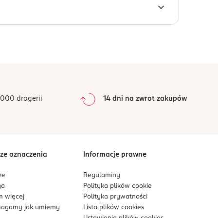
orcja produktu zalecana w ciągu dnia: 3 tabletki.
g
2,7 g
o substytut(zamiennik) zróżnicowanej diety.
w zamkniętym opakowaniu.
 g
<1,5 g
0 g
0
%
 g
1,83 g
0
%
0
%
0
%
000 drogerii
14 dni na zwrot zakupów
0
%
Sortowanie wg
data: od najnowszej
ze oznaczenia
Informacje prawne
we
Regulaminy
ga
Polityka plików
cookie
 więcej
Polityka prywatności
agamy jak umiemy
Lista plików
cookies