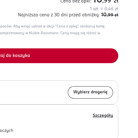
10
,99
zł
Cena bez apki:
1 szt. = 0,46 zł
10
Najniższa cena z 30 dni
przed obniżką:
,99
zł
apasów.
Aby wziąć udział w akcji “Cena z apką”, zeskanuj kartę
zarejestrowany w Klubie Rossmann.
Ceny mogą się różnić w
aj do koszyka
Wybierz drogerię
Szczegóły
oczych