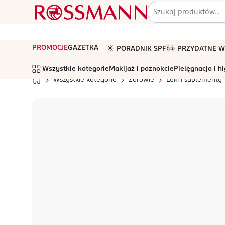
PROMOCJE
GAZETKA
☀️ PORADNIK SPF
🧑🏻‍🍳 PRZYDATNE
Wszystkie kategorie
Makijaż i paznokcie
Pielęgnacja i h
Wszystkie kategorie
Zdrowie
Leki i suplementy