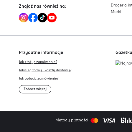
Drogeria i
Znajdź nas również na:
Kwas pantotenowy:
Marki
Magnez:
Potas:
Sód:
Glukoza:
Przydatne informacje
Gazetk
*Referencyjna Wartość Spożycia
Jak złożyć zamówienie?
Jakie są formy i koszty dostawy?
Jak opłacić zamówienie?
Zobacz więcej
Metody płatności