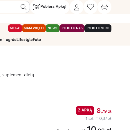
Pobierz Apkę!
MEGA!
MAM WIĘCEJ
NOWE
TYLKO U NAS
TYLKO ONLINE
 i ogród
Lifestyle
Foto
a, suplement diety
8
Z APKĄ
,79
zł
1 szt. = 0,37 zł