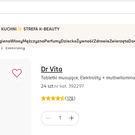
 W KUCHNI
✨ STREFA K-BEAUTY
igiena
Włosy
Mężczyzna
Perfumy
Dziecko
Żywność
Zdrowie
Zwierzęta
Dom
Elektrolity
Dr Vita
Tabletki musujące, Elektrolity + multiwitamin
24 szt.
nr kat.
392297
(
178
)