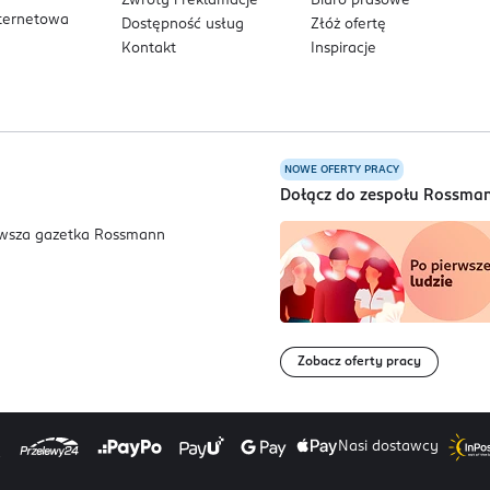
Zwroty i reklamacje
Biuro prasowe
nternetowa
Dostępność usług
Złóż ofertę
2,7 mg (45%RWS*)
Kontakt
Inspiracje
168,75 mg (15%RWS*)
300 mg (15%RWS*)
690 mg (-)
1200 mg (-)
NOWE OFERTY PRACY
a
Dołącz do zespołu Rossma
Zobacz oferty pracy
Nasi dostawcy