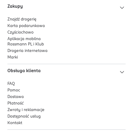
zmęczenia i znużenia
Zakupy
Kod EAN
pomaga w utrzymaniu prawidłowych funkcji
5 904157 904288
psychologicznych
Znajdź drogerię
Karta podarunkowa
Potas
Czyściochowo
pomaga w utrzymaniu prawidłowego ciśnienia
Aplikacja mobilna
krwi oraz w funkcjonowaniu układu nerwowego i
Rossmann PL i Klub
mięśni
Drogeria internetowa
Marki
Obsługa klienta
FAQ
Pomoc
Dostawa
Płatność
Zwroty i reklamacje
Dostępność usług
Kontakt