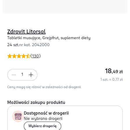
Zdrovit Litorsal
Tabletki musujące, Grejpfrut, suplement diety
24 szt.
nr kat.
2042000
(
130
)
18
,49
zł
1 szt. = 0,77 zł
Ceny mogą się różnić w zależności od drogerii.
Możliwości zakupu produktu
Dostępność w drogerii
Nie wybrano drogerii
Wybierz drogerię