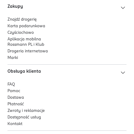
upałów
Zakupy
Kod EAN
5 906204 019921
Znajdź drogerię
Karta podarunkowa
Czyściochowo
Aplikacja mobilna
Rossmann PL i Klub
Drogeria internetowa
Marki
Obsługa klienta
FAQ
Pomoc
Dostawa
Płatność
Zwroty i reklamacje
Dostępność usług
Kontakt