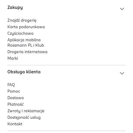
HEXANEDIOL, PHENOXYETHANOL,
Usieciowany kwas hialuronowy - zapewnia
Zakupy
ETHYLHEXYLGLYCERIN, POTASSIUM SORBATE, PARFUM,
intensywne nawilżenie, zwiększenie elastyczności
HEXAMETHYLINDANOPYRAN, BENZYL SALICYLATE,
i wygładzenie powierzchni skóry.
Znajdź drogerię
VANILLIN, LINALOOL, TRIMETHYLBENZENEPROPANOL,
Cica - silnie regeneruje, nawilża, działa
Karta podarunkowa
LINALYL ACETATE, CITRONELLOL.
łagodząco i kojąco na skórę.
Czyściochowo
Aplikacja mobilna
Rossmann PL i Klub
Drogeria internetowa
Marki
Obsługa klienta
FAQ
Pomoc
Dostawa
Płatność
Zwroty i reklamacje
Dostępność usług
Kontakt