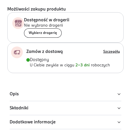
Możliwości zakupu produktu
Dostępność w drogerii
Nie wybrano drogerii
Wybierz drogerię
Zamów z dostawą
Szczegóły
Dostępny
U Ciebie zwykle w ciągu
2-3 dni
roboczych
Opis
Składniki
Naturalny hydrolat lawendowy stworzony w duchu idei
"less is more". Jest jednym z najbardziej uniwersalnych
Dodatkowe informacje
hydrolatów, dlatego jego właściwości doceni skóra
Ingredients:
Lavandula Angustifolia (Lavender) Flower
sucha, trądzikowa, tłusta i dojrzała.
Water, Dehydroacetic Acid, Benzyl Alcohol.