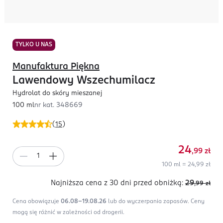
TYLKO U NAS
Manufaktura Piękna
Lawendowy Wszechumilacz
Hydrolat do skóry mieszanej
100 ml
nr kat.
348669
(
15
)
24
,99
zł
100 ml = 24,99 zł
Najniższa cena z 30 dni
przed obniżką:
29
,99
zł
Cena obowiązuje
06.08-19.08.26
lub do wyczerpania zapasów.
Ceny
mogą się różnić w zależności od drogerii.