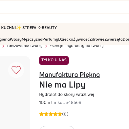
 W KUCHNI
✨ STREFA K-BEAUTY
igiena
Włosy
Mężczyzna
Perfumy
Dziecko
Żywność
Zdrowie
Zwierzęta
Dom
Tonizowanie twarzy
Esencje i hydrolaty do twarzy
TYLKO U NAS
Manufaktura Piękna
Nie ma Lipy
Hydrolat do skóry wrażliwej
100 ml
nr kat.
348668
(
8
)