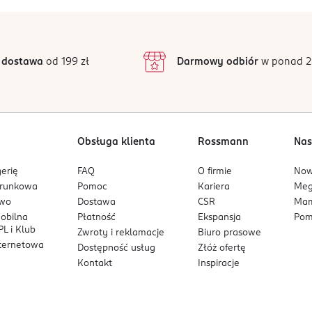
Y - np. wystarczy, ze dodasz niewielką ilość produktu, aby z pr
5
5
/5
4
3
8 opinii
 podstawie
 Nie wystawiać no bezpośrednie działanie promieni słonecznyc
inie są zweryfikowane zakupem.
2
 dostawa
od 199 zł
Darmowy odbiór
w ponad 2
wodą. Do użytku zewnętrznego Nie spożywać. Nie stosować dla dzie
1
Obsługa klienta
Rossmann
Nas
erię
FAQ
O firmie
No
arunkowa
Pomoc
Kariera
Me
owo
Dostawa
CSR
Mam
mobilna
Płatność
Ekspansja
Pom
L i Klub
Zwroty i reklamacje
Biuro prasowe
nternetowa
Dostępność usług
Złóż ofertę
Kontakt
Inspiracje