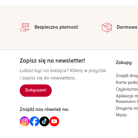
Dodatek do maseczek i innych kosmetyków DI
stopka
OSTRZEŻENIA DOTYCZĄCE BEZPIECZEŃSTWA
na
Należy przechowywać w suchym chłodnym miejscu.
Wszystkie op
Bezpieczna płatność
Darmowa
dostania się do oczu natychmiast przemyć letnią 
OSOBA/PODMIOT ODPOWIEDZIALNY
4SZPAKI Sp. z o.o. Sp. K.
Króla Zygmunta Augusta 26
Zapisz się na newsletter!
15-136
Zakupy
Białystok
Lubisz być na bieżąco? Kliknij w przycisk
Znajdź drog
marlena@4szpaki.pl
i zapisz się do newslettera.
Karta pod
728303202
Czyścioch
Dołączam!
PL-Polska
Aplikacja 
Rossmann P
Kod EAN
Drogeria i
Znajdź nas również na:
5 906660 352846
Marki