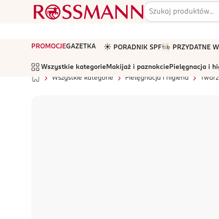
PROMOCJE
GAZETKA
☀️ PORADNIK SPF
🧑🏻‍🍳 PRZYDATNE
Wszystkie kategorie
Makijaż i paznokcie
Pielęgnacja i h
Wszystkie kategorie
Pielęgnacja i higiena
Twarz