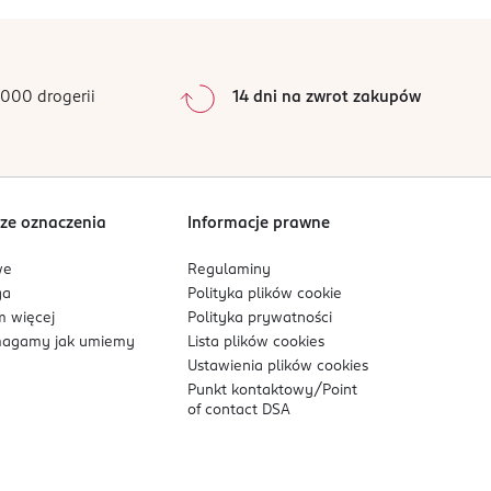
oszkowej maseczki zrobić pastę.
0
%
0
%
0
%
h. Unikać kontaktu z oczami. W przypadku
0
%
000 drogerii
14 dni na zwrot zakupów
ci poniżej 3 lat.
0
%
Sortowanie wg
data: od najnowszej
ze oznaczenia
Informacje prawne
we
Regulaminy
ga
Polityka plików
cookie
 więcej
Polityka prywatności
agamy jak umiemy
Lista plików
cookies
Ustawienia plików
cookies
Punkt kontaktowy/
Point
of contact DSA