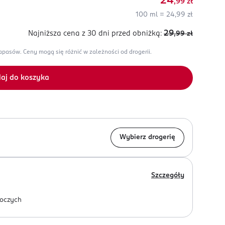
24
,99
zł
100 ml = 24,99 zł
29
Najniższa cena z 30 dni
przed obniżką:
,99
zł
zapasów.
Ceny mogą się różnić w zależności od drogerii.
aj do koszyka
Wybierz drogerię
Szczegóły
oczych