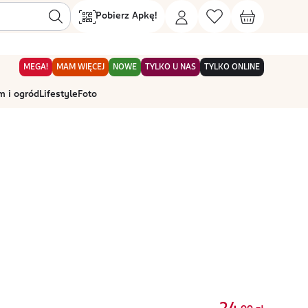
Pobierz Apkę!
MEGA!
MAM WIĘCEJ
NOWE
TYLKO U NAS
TYLKO ONLINE
 i ogród
Lifestyle
Foto