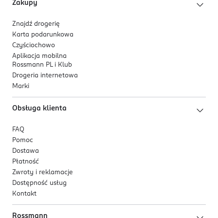
Zakupy
Wegański, potwierdzony certyfikatem V-Label Vegan.
Znajdź drogerię
Składnik w 100% pochodzenia naturalnego. Do
Karta podarunkowa
wytworzenia 100 ml zużyto 100 g świeżego materiału
Czyściochowo
roślinnego.
Aplikacja mobilna
Rossmann PL i Klub
Drogeria internetowa
Marki
Obsługa klienta
FAQ
Pomoc
Dostawa
Płatność
Zwroty i reklamacje
Dostępność usług
Kontakt
Rossmann