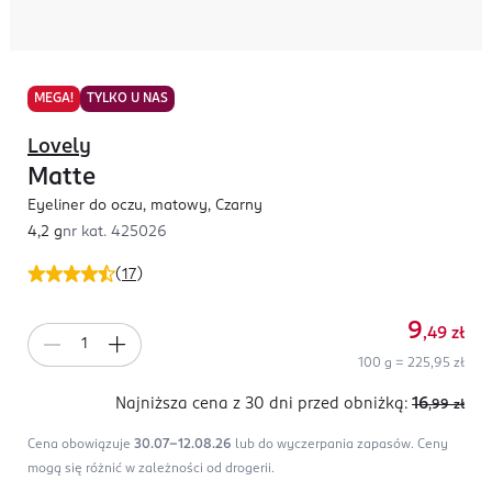
MEGA!
TYLKO U NAS
Lovely
Matte
Eyeliner do oczu, matowy, Czarny
4,2 g
nr kat.
425026
(
17
)
9
,49
zł
100 g = 225,95 zł
Najniższa cena z 30 dni
przed obniżką:
16
,99
zł
Cena obowiązuje
30.07-12.08.26
lub do wyczerpania zapasów.
Ceny
mogą się różnić w zależności od drogerii.