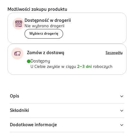
Możliwości zakupu produktu
Dostępność w drogerii
Nie wybrano drogerii
Wybierz drogerię
Zamów z dostawą
Szczegóły
Dostępny
U Ciebie zwykle w ciągu
2-3 dni
roboczych
Opis
Składniki
Matowy eyeliner. Daje zupełnie matowe wykończenie
na oku, a lekko roztarty idealnie pasuje do
Dodatkowe informacje
przydymionego makijażu. Aplikatorem w pędzelku
Ingredients: : AQUA, PROPYLENE GLYCOL, COPERNICIA
można narysować równą, idealnie matową kreskę.
CERIFERA CERA, VP/HEXADECENE COPOLYMER,