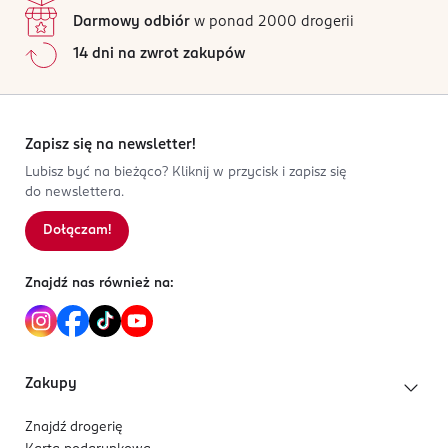
D04 C7H
Darmowy odbiór
w ponad 2000 drogerii
Dublin
14 dni na zwrot zakupów
help@revolutionbeauty.com
316319000
GB-Wielka Brytania
Zapisz się na newsletter!
Kod EAN
Lubisz być na bieżąco? Kliknij w przycisk i zapisz się
5 057566 176460
do newslettera.
Dołączam!
Znajdź nas również na:
Zakupy
Znajdź drogerię