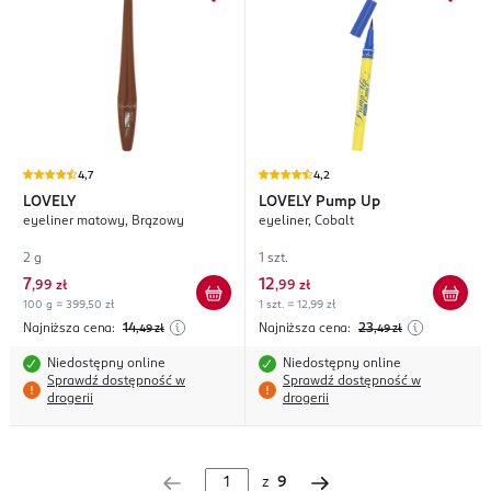
4,7
4,2
LOVELY
LOVELY
Pump Up
eyeliner matowy, Brązowy
eyeliner, Cobalt
2 g
1 szt.
7
12
,
99 zł
,
99 zł
100 g = 399,50 zł
1 szt. = 12,99 zł
Najniższa cena:
14
Najniższa cena:
23
,49
zł
,49
zł
Niedostępny online
Niedostępny online
Sprawdź dostępność w
Sprawdź dostępność w
drogerii
drogerii
z
9