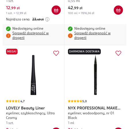
1 szt.
0,55 ml
12
42
,
99 zł
,
99 zł
1 szt. = 12,99 zł
100 ml = 7816,36 zł
Najniższa cena:
23
,49
zł
Niedostępny online
Niedostępny online
Sprawdź dostępność w
Sprawdź dostępność w
drogerii
drogerii
MEGA!
DARMOWA DOSTAWA
4,7
5,0
LOVELY
Beauty Liner
NYX PROFESSIONAL MAKEUP
eyeliner, szybkoschnący, Ultra
eyeliner, wodoodporny, nr 01
Epic Ink Liner
Czarny
Black
1 szt.
1 ml