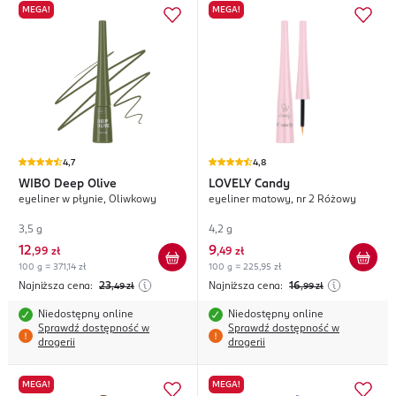
MEGA!
MEGA!
4,7
4,8
WIBO
Deep Olive
LOVELY
Candy
eyeliner w płynie, Oliwkowy
eyeliner matowy, nr 2 Różowy
3,5 g
4,2 g
12
9
,
99 zł
,
49 zł
100 g = 371,14 zł
100 g = 225,95 zł
Najniższa cena:
23
Najniższa cena:
16
,49
zł
,99
zł
Niedostępny online
Niedostępny online
Sprawdź dostępność w
Sprawdź dostępność w
drogerii
drogerii
MEGA!
MEGA!