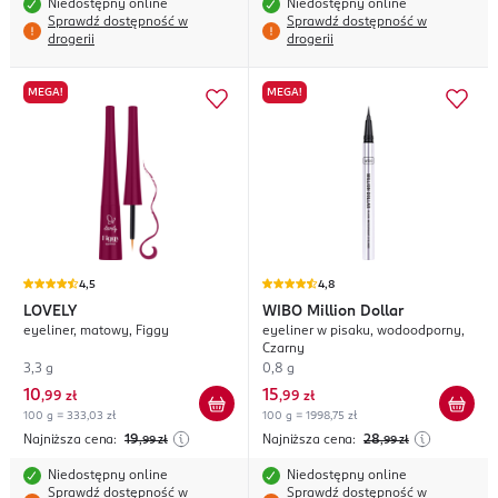
Niedostępny online
Niedostępny online
Sprawdź dostępność w
Sprawdź dostępność w
drogerii
drogerii
MEGA!
MEGA!
4,5
4,8
LOVELY
WIBO
Million Dollar
eyeliner, matowy, Figgy
eyeliner w pisaku, wodoodporny,
Czarny
3,3 g
0,8 g
10
15
,
99 zł
,
99 zł
100 g = 333,03 zł
100 g = 1998,75 zł
Najniższa cena:
19
Najniższa cena:
28
,99
zł
,99
zł
Niedostępny online
Niedostępny online
Sprawdź dostępność w
Sprawdź dostępność w