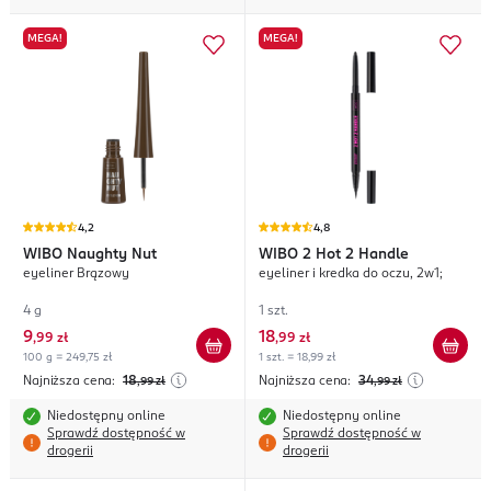
MEGA!
MEGA!
4,2
4,8
WIBO
Naughty Nut
WIBO
2 Hot 2 Handle
eyeliner Brązowy
eyeliner i kredka do oczu, 2w1;
4 g
1 szt.
9
18
,
99 zł
,
99 zł
100 g = 249,75 zł
1 szt. = 18,99 zł
Najniższa cena:
18
Najniższa cena:
34
,99
zł
,99
zł
Niedostępny online
Niedostępny online
Sprawdź dostępność w
Sprawdź dostępność w
drogerii
drogerii