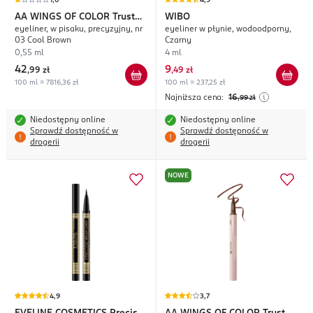
1,0
4,9
AA WINGS OF COLOR
Trust
WIBO
eyeliner, w pisaku, precyzyjny, nr
eyeliner w płynie, wodoodporny,
Your Wings Sharp Focus
03 Cool Brown
Czarny
0,55 ml
4 ml
42
9
,
99 zł
,
49 zł
100 ml = 7816,36 zł
100 ml = 237,25 zł
Najniższa cena:
16
,99
zł
Niedostępny online
Niedostępny online
Sprawdź dostępność w
Sprawdź dostępność w
drogerii
drogerii
NOWE
4,9
3,7