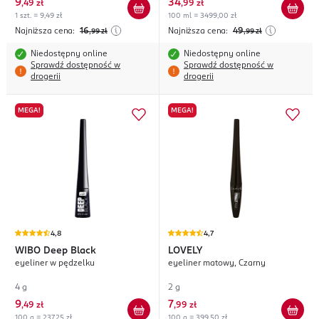
9
34
,
49 zł
,
99 zł
1 szt. = 9,49 zł
100 ml = 3499,00 zł
Najniższa cena:
16
Najniższa cena:
49
,99
zł
,99
zł
Niedostępny online
Niedostępny online
Sprawdź dostępność w
Sprawdź dostępność w
drogerii
drogerii
MEGA!
MEGA!
4,8
4,7
WIBO
Deep Black
LOVELY
eyeliner w pędzelku
eyeliner matowy, Czarny
4 g
2 g
9
7
,
49 zł
,
99 zł
100 g = 237,25 zł
100 g = 399,50 zł