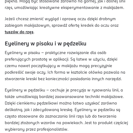
piękna. Mogą być stosowane zarówno na górnej, jak i dolnej linii
rzęs, umożliwiając kreatywne eksperymentowanie z makijażem.
Jeżeli chcesz zmienić wygląd i oprawę oczu dzięki drobnym
zabiegom makijażowym, sprawdź ofertę kredek do oczu oraz
tuszów do rzęs
.
Eyelinery w pisaku i w pędzelku
Eyelinery w pisaku – praktyczne rozwiązanie dla osób
preferujących prostotę w aplikacji. Są łatwe w użyciu, dzięki
czemu nawet początkujący w makijażu mogą precyzyjnie
podkreślić swoje oczy. Ich forma w kształcie ołówka pozwala na
stworzenie kreski bez konieczności posiadania innych narzędzi.
Eyelinery w pędzelku – cechuje je precyzja w rysowaniu linii, a
także umożliwiają bardziej zaawansowane techniki makijażowe.
Dzięki cienkiemu pędzelkowi można łatwo uzyskać zarówno
delikatną, jak i zdecydowaną kreskę. Eyelinery w pędzelku są
często stosowane do zaznaczania linii rzęs lub do tworzenia
bardziej złożonych wzorów na powiekach. Jest to produkt częściej
wybierany przez profesjonalistów.