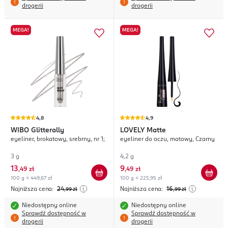
drogerii
drogerii
MEGA!
MEGA!
4,8
4,9
WIBO
Glitterally
LOVELY
Matte
eyeliner, brokatowy, srebrny, nr 1;
eyeliner do oczu, matowy, Czarny
3 g
4,2 g
13
9
,
49 zł
,
49 zł
100 g = 449,67 zł
100 g = 225,95 zł
Najniższa cena:
24
Najniższa cena:
16
,99
zł
,99
zł
Niedostępny online
Niedostępny online
Sprawdź dostępność w
Sprawdź dostępność w
drogerii
drogerii