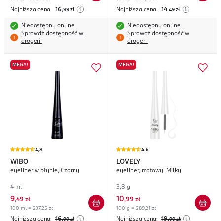
Najniższa cena:
16
Najniższa cena:
14
,99
zł
,49
zł
Niedostępny online
Niedostępny online
Sprawdź dostępność w
Sprawdź dostępność w
drogerii
drogerii
MEGA!
MEGA!
4,8
4,6
WIBO
LOVELY
eyeliner w płynie, Czarny
eyeliner, matowy, Milky
4 ml
3,8 g
9
10
,
49 zł
,
99 zł
100 ml = 237,25 zł
100 g = 289,21 zł
Najniższa cena:
16
Najniższa cena:
19
,99
zł
,99
zł