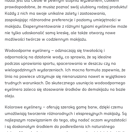
nadal jest dla Ciebie w pewnym stopniu wyzwaniem, całkiem
prawdopodobne, że musisz poznać swój ulubiony rodzaj produktu!
Każdy z nich ma swoje unikalne zalety i zastosowania,
zaspokajając różnorodne preferencje i poziomy umiejętności w
makijażu. Eksperymentowanie z różnymi typami eyelinerów może
nie tylko udoskonalić samą kreskę, ale także otworzy nowe
możliwości twórcze w codziennym makijażu.
Wodoodporne eyelinery – odznaczają się trwałością i
odpornością na działanie wody, co sprawia, że są idealne
podczas uprawiania sportu, spacerowania w deszczu czy na
wielogodzinnych wydarzeniach. Ich mocna formuła zapewnia, że
linia na powiece utrzymuje się nienaruszona nawet w wyjątkowo
trudnych warunkach. Do skutecznego usunięcia wodoodpornego
eyelinera zaleca się stosowanie środków do demakijażu na bazie
oleju.
Kolorowe eyelinery – oferują szeroką gamę barw, dzięki czemu
umożliwiają tworzenie różnorodnych i ekspresyjnych makijaży. Są
najlepszym rozwiązaniem do tego, aby nadać oczom wyrazistości
i są doskonałym środkiem do podkreślenia ich naturalnego