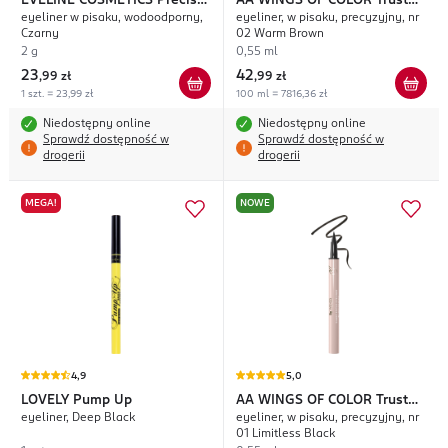
EVELINE COSMETICS
Precise
AA WINGS OF COLOR
Trust
eyeliner w pisaku, wodoodporny,
eyeliner, w pisaku, precyzyjny, nr
Brush Liner
Your Wings Sharp Focus
Czarny
02 Warm Brown
2 g
0,55 ml
23
42
,
99 zł
,
99 zł
1 szt. = 23,99 zł
100 ml = 7816,36 zł
Niedostępny online
Niedostępny online
Sprawdź dostępność w
Sprawdź dostępność w
drogerii
drogerii
MEGA!
NOWE
4,9
5,0
LOVELY
Pump Up
AA WINGS OF COLOR
Trust
eyeliner, Deep Black
eyeliner, w pisaku, precyzyjny, nr
Your Wings Sharp Focus
01 Limitless Black