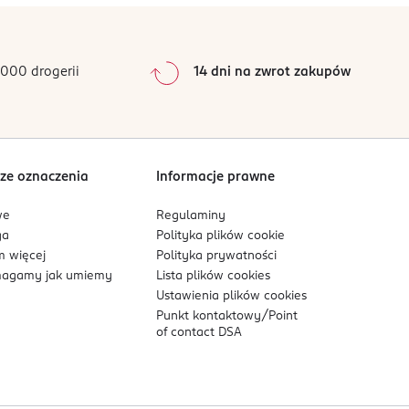
0
%
0
%
0
%
000 drogerii
14 dni na zwrot zakupów
0
%
Sortowanie wg
data: od najnowszej
ze oznaczenia
Informacje prawne
we
Regulaminy
ga
Polityka plików
cookie
 więcej
Polityka prywatności
agamy jak umiemy
Lista plików
cookies
Ustawienia plików
cookies
Punkt kontaktowy/
Point
of contact DSA