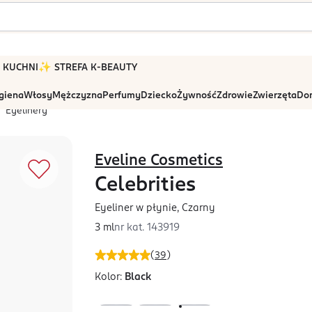
 W KUCHNI
✨ STREFA K-BEAUTY
igiena
Włosy
Mężczyzna
Perfumy
Dziecko
Żywność
Zdrowie
Zwierzęta
Dom
Eyelinery
Eveline Cosmetics
Celebrities
Eyeliner w płynie, Czarny
3 ml
nr kat.
143919
(
39
)
Kolor:
Black