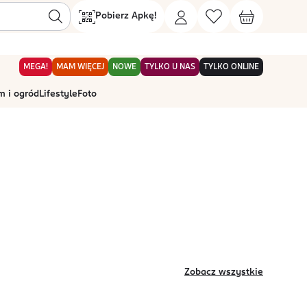
Pobierz Apkę!
MEGA!
MAM WIĘCEJ
NOWE
TYLKO U NAS
TYLKO ONLINE
 i ogród
Lifestyle
Foto
Zobacz wszystkie