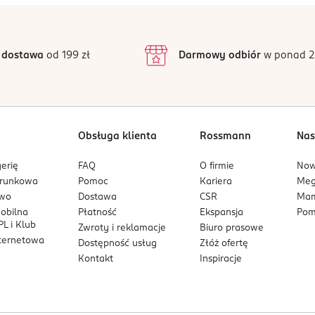
4,9
/5
4
3
39 opinii
podstawie
inie są zweryfikowane zakupem.
2
 dostawa
od 199 zł
Darmowy odbiór
w ponad 2
1
Obsługa klienta
Rossmann
Nas
erię
FAQ
O firmie
No
arunkowa
Pomoc
Kariera
Me
owo
Dostawa
CSR
Mam
mobilna
Płatność
Ekspansja
Pom
L i Klub
Zwroty i reklamacje
Biuro prasowe
nternetowa
Dostępność usług
Złóż ofertę
Kontakt
Inspiracje