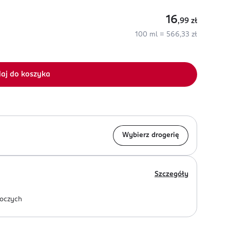
16
,99
zł
100 ml = 566,33 zł
aj do koszyka
Wybierz drogerię
Szczegóły
oczych