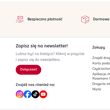
Eveline Cosmetics Dystrybucja sp. z o. o. sp.k.
stopka
Żytnia 19
na 
05-506
Wszystkie op
Bezpieczna płatność
Darmowa
Lesznowola
eveline@eveline.com.pl
223225606
PL-Polska
Zapisz się na newsletter!
Kod EAN
Zakupy
5 907609 332677
Lubisz być na bieżąco? Kliknij w przycisk
Znajdź drog
i zapisz się do newslettera.
Karta pod
Czyścioch
Dołączam!
Aplikacja 
Rossmann P
Drogeria i
Znajdź nas również na:
Marki