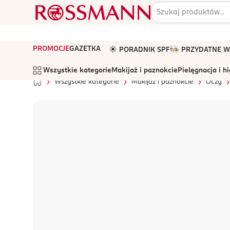
PROMOCJE
GAZETKA
☀️ PORADNIK SPF
🧑🏻‍🍳 PRZYDATNE
Wszystkie kategorie
Makijaż i paznokcie
Pielęgnacja i h
Wszystkie kategorie
Makijaż i paznokcie
Oczy