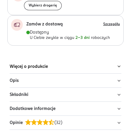
Wybierz drogerię
Zamów z dostawą
Szczegóły
Dostępny
U Ciebie zwykle w ciągu
2-3 dni
roboczych
Więcej o produkcie
Opis
Składniki
Rodzina Variété powiększyła się o innowacyjny,
ultratrwały eyeliner i kredkę kajal 2w1!
Dodatkowe informacje
Ingredients:
Liquid EYELINER: AQUA, ACRYLATES
Precyzyjna końcówka z eyelinerem w pisaku rysuje
COPOLYMER, PROPYLENE GLYCOL, BUTYLENE GLYCOL,
idealną matową kreskę za jednym pociągnięciem.
Opinie
(
32
)
CAPRYLYL GLYCOL, AMMONIUM ACRYLATES
OSTRZEŻENIA DOTYCZĄCE BEZPIECZEŃSTWA