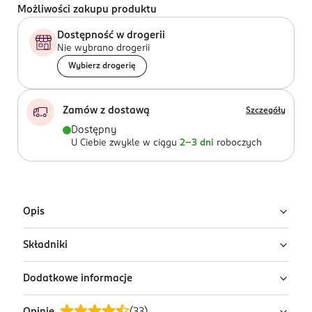
Możliwości zakupu produktu
Dostępność w drogerii
Nie wybrano drogerii
Wybierz drogerię
Zamów z dostawą
Szczegóły
Dostępny
U Ciebie zwykle w ciągu
2-3 dni
roboczych
Opis
Składniki
Czarny bezkompromisowy eyeliner Wonder'Ink od
Rimmel inspirowany najlepszymi, prestiżowymi
Dodatkowe informacje
produktami na rynku. Jego formuła sprosta nawet
Aqua/Water/Eau, Methylpropanediol,
największym oczekiwaniom – odporna na
Styrene/Acrylates Copolymer,