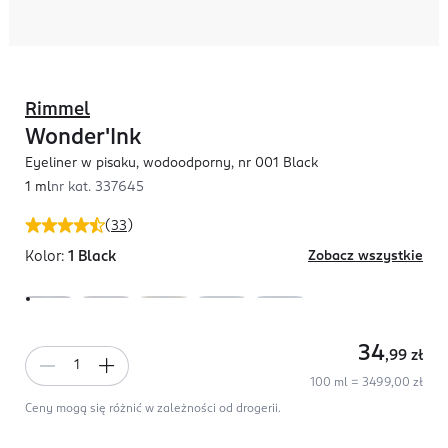
Rimmel
Wonder'Ink
Eyeliner w pisaku, wodoodporny, nr 001 Black
1 ml
nr kat.
337645
(
33
)
Kolor:
1 Black
Zobacz wszystkie
34
,99
zł
100 ml = 3499,00 zł
Ceny mogą się różnić w zależności od drogerii.