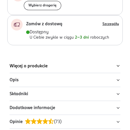
Wybierz drogerię
Zamów z dostawą
Szczegóły
Dostępny
U Ciebie zwykle w ciągu
2-3 dni
roboczych
Więcej o produkcie
Opis
Składniki
Eyeliner Variete da Ci wszystko, czego do tej pory
oczekiwałaś od eyelinera, a może i jeszcze więcej!
Dodatkowe informacje
Nieprawdopodobnie głęboki czarny kolor, wyjątkowo
Ingredients: : AQUA, ACRYLATES COPOLYMER, BUTYLENE
szybko zastygająca, wodoodporna formuła oraz 24-
GLYCOL, STYRENE/ACRYLATES COPOLYMER, STYRENE,
Opinie
(
73
)
godzinna trwałość zapewni Ci nieskazitelny look przez
ACRYLATES/ETHYLHEXYL ACRYLATE COPOLYMER,
PRZYGOTOWANIE I STOSOWANIE