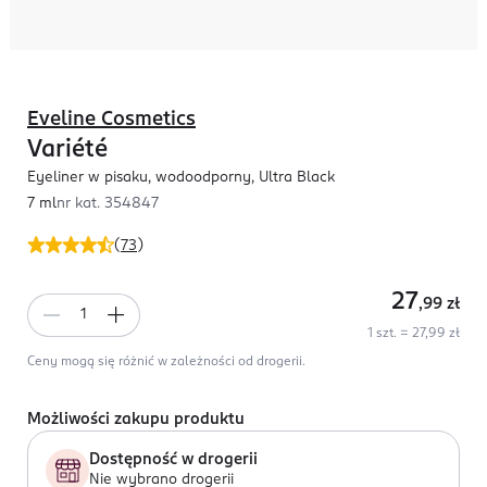
Eveline Cosmetics
Variété
Eyeliner w pisaku, wodoodporny, Ultra Black
7 ml
nr kat.
354847
(
73
)
27
,99
zł
1 szt. = 27,99 zł
Ceny mogą się różnić w zależności od drogerii.
Możliwości zakupu produktu
Dostępność w drogerii
Nie wybrano drogerii