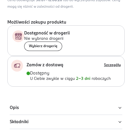
Cena obowiązuje
30.07-12.08.26
lub do wyczerpania zapasów.
Ceny
mogą się różnić w zależności od drogerii.
Możliwości zakupu produktu
Dostępność w drogerii
Nie wybrano drogerii
Wybierz drogerię
Zamów z dostawą
Szczegóły
Dostępny
U Ciebie zwykle w ciągu
2-3 dni
roboczych
Opis
Składniki
Matowy eyeliner Lovely Milky Eyeliner