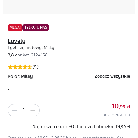
MEGA!
TYLKO U NAS
Lovely
Eyeliner, matowy, Milky
3,8 g
nr kat.
2124158
(
5
)
Kolor:
Milky
Zobacz wszystkie
10
,99
zł
100 g = 289,21 zł
Najniższa cena z 30 dni
przed obniżką:
19
,99
zł