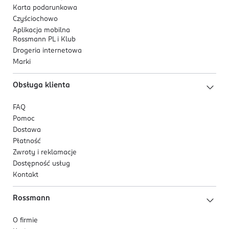
avanti@avantifashion.com
Karta podarunkowa
426407210
Czyściochowo
CN-Chiny
Aplikacja mobilna
Rossmann PL i Klub
Kod EAN
Drogeria internetowa
5 902067 713570
Marki
Obsługa klienta
FAQ
Pomoc
Dostawa
Płatność
Zwroty i reklamacje
Dostępność usług
Kontakt
Rossmann
O firmie