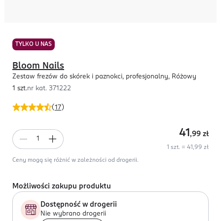
TYLKO U NAS
Bloom Nails
Zestaw frezów do skórek i paznokci, profesjonalny, Różowy
1 szt.
nr kat.
371222
(
17
)
41
,99
zł
1 szt. = 41,99 zł
Ceny mogą się różnić w zależności od drogerii.
Możliwości zakupu produktu
Dostępność w drogerii
Nie wybrano drogerii