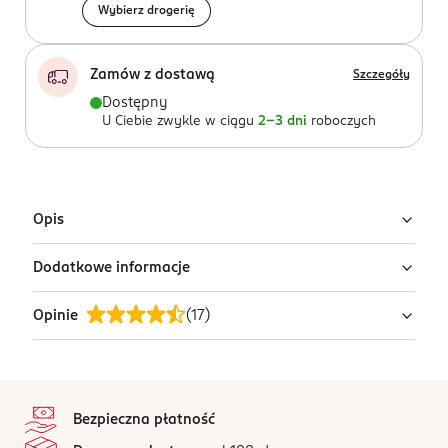
Wybierz drogerię
Zamów z dostawą
Szczegóły
Dostępny
U Ciebie zwykle w ciągu
2-3 dni
roboczych
Opis
Dodatkowe informacje
Bloom Nails zestaw profesjonalnych frezów, 1 szt.
Opinie
(
17
)
OSTRZEŻENIA DOTYCZĄCE BEZPIECZEŃSTWA
Do użytku profesjonalnego. Nie używać bez
odpowiedniego przeszkolenia w zakresie
4,6
stopka
manicure/pedicure.
/5
Bezpieczna płatność
Stosować wyłącznie zgodnie z przeznaczeniem. Nie
17 opinii
na podstawie