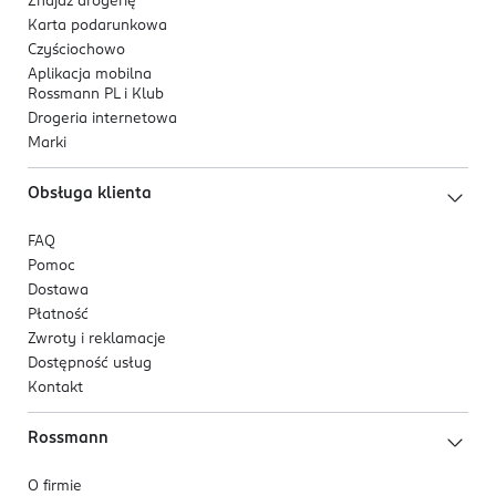
Znajdź drogerię
Przeznaczenie
Karta podarunkowa
Frezarka sprawdzi się podczas codziennego manicure,
Czyściochowo
usuwania stylizacji oraz przygotowania paznokci do
Aplikacja mobilna
Rossmann PL i Klub
kolejnych kroków, zapewniając wygodę i prostą
Drogeria internetowa
obsługę w domowych warunkach.
Marki
Obsługa klienta
FAQ
Pomoc
Dostawa
Płatność
Zwroty i reklamacje
Dostępność usług
Kontakt
Rossmann
O firmie