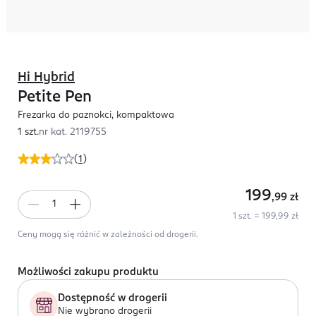
Hi Hybrid
Petite Pen
Frezarka do paznokci, kompaktowa
1 szt.
nr kat.
2119755
(
1
)
199
,99
zł
1 szt. = 199,99 zł
Ceny mogą się różnić w zależności od drogerii.
Możliwości zakupu produktu
Dostępność w drogerii
Nie wybrano drogerii