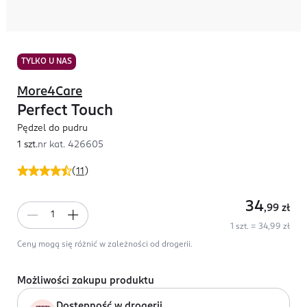
TYLKO U NAS
More4Care
Perfect Touch
Pędzel do pudru
1 szt.
nr kat.
426605
(
11
)
34
,99
zł
1 szt. = 34,99 zł
Ceny mogą się różnić w zależności od drogerii.
Możliwości zakupu produktu
Dostępność w drogerii