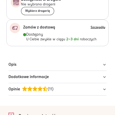
Nie wybrano drogerii
Wybierz drogerię
Zamów z dostawą
Szczegóły
Dostępny
U Ciebie zwykle w ciągu
2-3 dni
roboczych
Opis
Dodatkowe informacje
Pędzel do pudru idealnie sprawdzi się do wykończenia
i utrwalenia makijażu produktami sypkimi lub w
Opinie
(
11
)
kamieniu.
PRZYGOTOWANIE I STOSOWANIE
Czyszczenie: Umyj włosie, używając płynu do
Rada Makijażystki:
czyszczenia pędzli lub ciepłej wody z mydłem. Wykonuj
4,5
stopka
Dla utrwalenia makijażu, po aplikacji podkładu,
okrężne ruchy, aby nie uszkodzić włosia. Pozostaw
/5