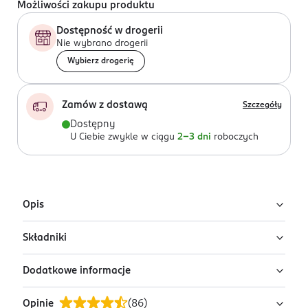
Możliwości zakupu produktu
Dostępność w drogerii
Nie wybrano drogerii
Wybierz drogerię
Zamów z dostawą
Szczegóły
Dostępny
U Ciebie zwykle w ciągu
2-3 dni
roboczych
Opis
Składniki
Klasyczna czarna sypka herbata Dilmah. W herbatach
Dilmah znajdują się tylko młode, ręcznie zebrane z
Dodatkowe informacje
krzewu listki dające najsmaczniejszy napar. Tradycyjną
Czysta cejlońska czarna herbata (duży liść typu OP),
metodą produkcji wydobywamy i zachowujemy ich
bez dodatków.
Opinie
(
86
)
naturalne walory, a odpowiednim opakowaniem
PRZYGOTOWANIE I STOSOWANIE