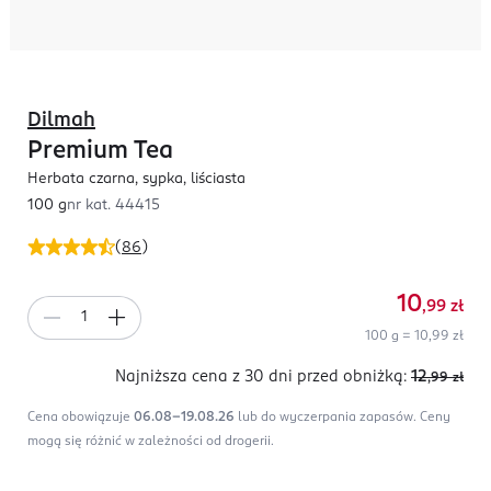
Dilmah
Premium Tea
Herbata czarna, sypka, liściasta
100 g
nr kat.
44415
(
86
)
10
,99
zł
100 g = 10,99 zł
Najniższa cena z 30 dni
przed obniżką:
12
,99
zł
Cena obowiązuje
06.08-19.08.26
lub do wyczerpania zapasów.
Ceny
mogą się różnić w zależności od drogerii.