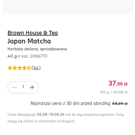
Brown House & Tea
Japan Matcha
Herbata zielona, sproszkowana
40 g
nr kat.
2086770
(
64
)
37
,99
zł
100 g = 94,98 zł
Najniższa cena z 30 dni
przed obniżką:
44
,99
zł
Cena obowiązuje
06.08-19.08.26
lub do wyczerpania zapasów.
Ceny
mogą się różnić w zależności od drogerii.