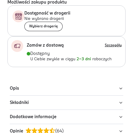
Możliwości zakupu produktu
Dostępność w drogerii
Nie wybrano drogerii
Wybierz drogerię
Zamów z dostawą
Szczegóły
Dostępny
U Ciebie zwykle w ciągu
2-3 dni
roboczych
Opis
Składniki
Matcha, czyli zmielone liście zielonej herbaty typu
tencha. Liście pochodzą z I i II zbioru, z ogrodu w
Dodatkowe informacje
Japonii. Napar charakteryzuje się zdecydowanym,
Sproszkowana zielona herbata*(100%). *z uprawy
lekko słodkim smakiem. Idealna do przygotowania
ekologicznej
Opinie
(
64
)
zarówno z wodą, jak i z roślinnym napojem, np.:
PRZYGOTOWANIE I STOSOWANIE