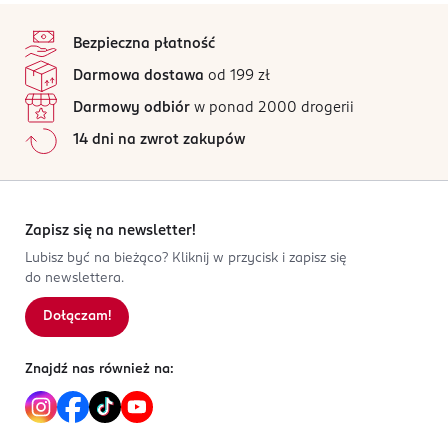
4,9
stopka
/5
Węglowodany:
< 0,5 g
Przechowywać w suchym miejscu. Chronić od światła.
Bezpieczna płatność
102 opinii
w tym cukry:
na podstawie
< 0,5 g
OSTRZEŻENIA DOTYCZĄCE BEZPIECZEŃSTWA
Darmowa dostawa
od 199 zł
Wszystkie opinie są zweryfikowane zakupem.
Białko:
0 g
Nie należy stosować u osób nadwrażliwych na liść
Darmowy odbiór
w ponad 2000 drogerii
mięty pieprzowej.
Sól
0 g
Jak działają opinie?
14 dni na zwrot zakupów
5
0
%
PRODUCENT/PODMIOT ODPOWIEDZIALNY
4
0
%
Herbapol Lublin S.A.
3
0
%
ul. Diamentowa 25
2
0
%
Zapisz się na newsletter!
20-471 Lublin
1
0
%
Lubisz być na bieżąco? Kliknij w przycisk i zapisz się
Kod EAN
do newslettera.
5 900956 006826
Dołączam!
Sortowanie wg
data: od najnowszej
Znajdź nas również na: