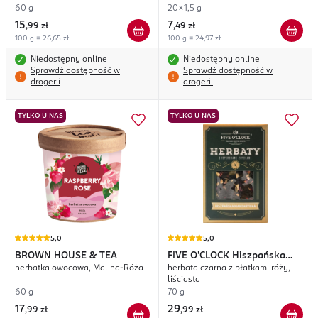
niacyną oraz ekstraktem z melisy i
Melisą
60 g
20x1,5 g
witanii ospałej, suplement diety,
15
7
,
99 zł
,
49 zł
Relaks i Równowaga emocjonalna
100 g = 26,65 zł
100 g = 24,97 zł
Niedostępny online
Niedostępny online
Sprawdź dostępność w
Sprawdź dostępność w
drogerii
drogerii
TYLKO U NAS
TYLKO U NAS
5,0
5,0
BROWN HOUSE & TEA
FIVE O'CLOCK
Hiszpańska
herbatka owocowa, Malina-Róża
herbata czarna z płatkami róży,
Mandarynka
liściasta
60 g
70 g
17
29
,
99 zł
,
99 zł