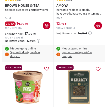
4,6
3,8
BROWN HOUSE & TEA
AMO'YA
herbata owocowa z truskawkami
herbatka rooibos o smaku
kakaowo-kokosowym z witaminą
B6 oraz ekstraktami z krwawnika
50 g
60 g
pospolitego, kopru włoskiego i
14
12
Z APKĄ
,
99 zł
,
49 zł
aloesu, suplement diety,
100 g = 29,98 zł
100 g = 20,82 zł
Równowaga i komfort
menstruacyjny
Najniższa cena:
14
17
,49
zł
Cena bez apki:
,99
zł
100 g = 35,98 zł
Najniższa cena:
17
,99
zł
Niedostępny online
Niedostępny online
Sprawdź dostępność w
Sprawdź dostępność w
drogerii
drogerii
TYLKO U NAS
TYLKO U NAS