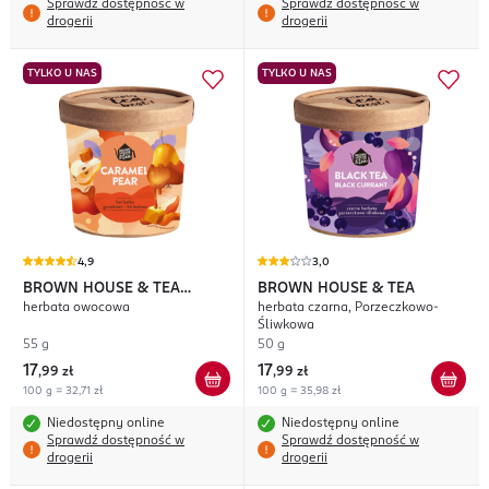
Sprawdź dostępność w
Sprawdź dostępność w
drogerii
drogerii
TYLKO U NAS
TYLKO U NAS
4,9
3,0
BROWN HOUSE & TEA
BROWN HOUSE & TEA
herbata owocowa
herbata czarna, Porzeczkowo-
Caramel Pear
Śliwkowa
55 g
50 g
17
17
,
99 zł
,
99 zł
100 g = 32,71 zł
100 g = 35,98 zł
Niedostępny online
Niedostępny online
Sprawdź dostępność w
Sprawdź dostępność w
drogerii
drogerii