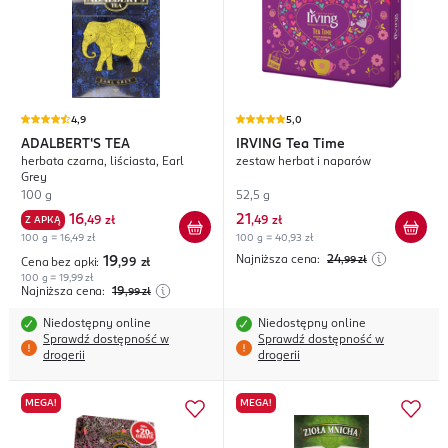
4,9
5,0
ADALBERT'S TEA
IRVING
Tea Time
herbata czarna, liściasta, Earl
zestaw herbat i naparów
Grey
100 g
52,5 g
16
21
Z APKĄ
,
49 zł
,
49 zł
100 g = 16,49 zł
100 g = 40,93 zł
Najniższa cena:
24
19
,99
zł
Cena bez apki:
,99
zł
100 g = 19,99 zł
Najniższa cena:
19
,99
zł
Niedostępny online
Niedostępny online
Sprawdź dostępność w
Sprawdź dostępność w
drogerii
drogerii
MEGA!
MEGA!