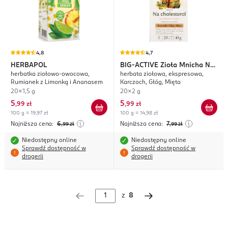
4,8
4,7
HERBAPOL
BIG-ACTIVE
Zioła Mnicha Na
herbatka ziołowo-owocowa,
herbata ziołowa, ekspresowa,
Cholesterol
Rumianek z Limonką i Ananasem
Karczoch, Głóg, Mięta
20x1,5 g
20x2 g
5
5
,
99 zł
,
99 zł
100 g = 19,97 zł
100 g = 14,98 zł
Najniższa cena:
6
Najniższa cena:
7
,99
zł
,99
zł
Niedostępny online
Niedostępny online
Sprawdź dostępność w
Sprawdź dostępność w
drogerii
drogerii
z
8