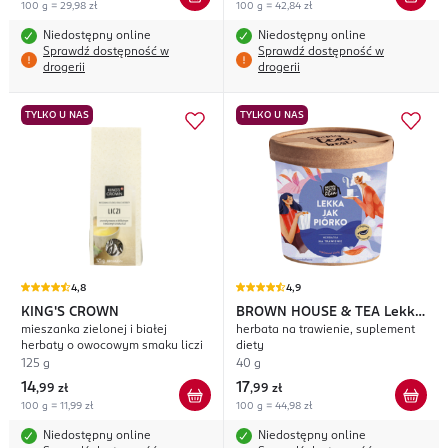
100 g = 29,98 zł
100 g = 42,84 zł
Niedostępny online
Niedostępny online
Sprawdź dostępność w
Sprawdź dostępność w
drogerii
drogerii
TYLKO U NAS
TYLKO U NAS
4,8
4,9
KING'S CROWN
BROWN HOUSE & TEA
Lekka
mieszanka zielonej i białej
herbata na trawienie, suplement
Jak Piórko
herbaty o owocowym smaku liczi
diety
125 g
40 g
14
17
,
99 zł
,
99 zł
100 g = 11,99 zł
100 g = 44,98 zł
Niedostępny online
Niedostępny online