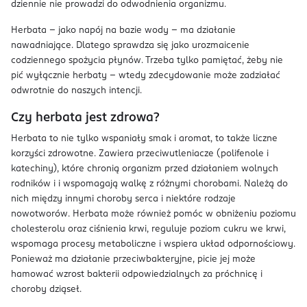
dziennie nie prowadzi do odwodnienia organizmu.
Herbata – jako napój na bazie wody – ma działanie
nawadniające. Dlatego sprawdza się jako urozmaicenie
codziennego spożycia płynów. Trzeba tylko pamiętać, żeby nie
pić wyłącznie herbaty – wtedy zdecydowanie może zadziałać
odwrotnie do naszych intencji.
Czy herbata jest zdrowa?
Herbata to nie tylko wspaniały smak i aromat, to także liczne
korzyści zdrowotne. Zawiera przeciwutleniacze (polifenole i
katechiny), które chronią organizm przed działaniem wolnych
rodników i i wspomagają walkę z różnymi chorobami. Należą do
nich między innymi choroby serca i niektóre rodzaje
nowotworów. Herbata może również pomóc w obniżeniu poziomu
cholesterolu oraz ciśnienia krwi, reguluje poziom cukru we krwi,
wspomaga procesy metaboliczne i wspiera układ odpornościowy.
Ponieważ ma działanie przeciwbakteryjne, picie jej może
hamować wzrost bakterii odpowiedzialnych za próchnicę i
choroby dziąseł.