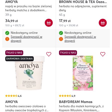
AMO'YA
BROWN HOUSE & TEA
Oaza
napój w proszku na bazie zielonej
herbata na odprężenie, suplement
Spokoju
herbaty matcha z dodatkiem
diety
ekstraktu z soplówki jeżowatej i
39 g
45 g
witamina B12, suplement diety,
34
17
,
99 zł
,
99 zł
Fokus i Koncentracja
100 g = 89,72 zł
100 g = 39,98 zł
Niedostępny online
Niedostępny online
Sprawdź dostępność w
Sprawdź dostępność w
drogerii
drogerii
TYLKO U NAS
TYLKO U NAS
DARMOWA DOSTAWA
4,6
4,9
AMO'YA
BABYDREAM
Mamas
herbatka owocowo-ziołowa o
herbata dla matek karmiących, z
smaku owoców tropikalnych z
Koprem Włoskim, Kminkiem,