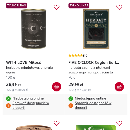
TYLKO U NAS
TYLKO U NAS
5,0
WITH LOVE
Miłość
FIVE O'CLOCK
Ceylon Earl
herbatka migdałowa, energia
herbata czarna z płatkami
Grey Mango
ognia
suszonego mango, liściasta
100 g
70 g
28
29
,
99 zł
,
99 zł
100 g = 28,99 zł
100 g = 42,84 zł
Niedostępny online
Niedostępny online
Sprawdź dostępność w
Sprawdź dostępność w
drogerii
drogerii