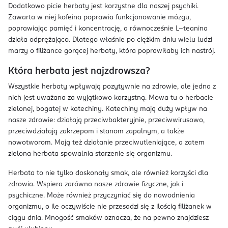
Dodatkowo picie herbaty jest korzystne dla naszej psychiki.
Zawarta w niej kofeina poprawia funkcjonowanie mózgu,
poprawiając pamięć i koncentrację, a równocześnie L–teanina
działa odprężająco. Dlatego właśnie po ciężkim dniu wielu ludzi
marzy o filiżance gorącej herbaty, która poprawiłaby ich nastrój.
Która herbata jest najzdrowsza?
Wszystkie herbaty wpływają pozytywnie na zdrowie, ale jedna z
nich jest uważana za wyjątkowo korzystną. Mowa tu o herbacie
zielonej, bogatej w katechiny. Katechiny mają duży wpływ na
nasze zdrowie: działają przeciwbakteryjnie, przeciwwirusowo,
przeciwdziałają zakrzepom i stanom zapalnym, a także
nowotworom. Mają też działanie przeciwutleniające, a zatem
zielona herbata spowalnia starzenie się organizmu.
Herbata to nie tylko doskonały smak, ale również korzyści dla
zdrowia. Wspiera zarówno nasze zdrowie fizyczne, jak i
psychiczne. Może również przyczyniać się do nawodnienia
organizmu, o ile oczywiście nie przesadzi się z ilością filiżanek w
ciągu dnia. Mnogość smaków oznacza, że na pewno znajdziesz