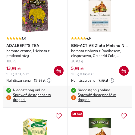
5,0
4,9
ADALBERT'S TEA
BIG-ACTIVE
Zioła Mnicha Na
herbata czarna, liściasta z
herbata ziołowa z Rooibosem,
Odchudzanie
płatkami róży
ekspresowa, Orzeszki Cola,
Rumianek, Mniszek
100 g
20x2 g
13
5
,
99 zł
,
99 zł
100 g = 13,99 zł
100 g = 14,98 zł
Najniższa cena:
19
Najniższa cena:
7
,99
zł
,99
zł
Niedostępny online
Niedostępny online
Sprawdź dostępność w
Sprawdź dostępność w
drogerii
drogerii
MEGA!