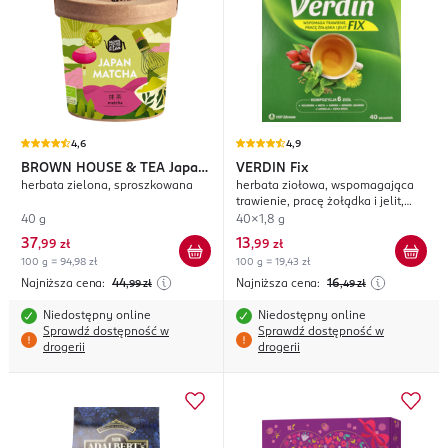
4,6
4,9
BROWN HOUSE & TEA
Japan
VERDIN
Fix
herbata zielona, sproszkowana
herbata ziołowa, wspomagająca
Matcha
trawienie, pracę żołądka i jelit,
suplement diety
40 g
40x1,8 g
37
13
,
99 zł
,
99 zł
100 g = 94,98 zł
100 g = 19,43 zł
Najniższa cena:
44
Najniższa cena:
16
,99
zł
,49
zł
Niedostępny online
Niedostępny online
Sprawdź dostępność w
Sprawdź dostępność w
drogerii
drogerii