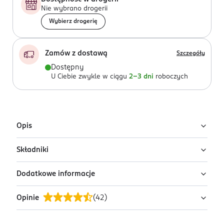
Nie wybrano drogerii
Wybierz drogerię
Zamów z dostawą
Szczegóły
Dostępny
U Ciebie zwykle w ciągu
2-3 dni
roboczych
Opis
Składniki
Mieszanka kaw z Ameryki Południowej i Azji o niskiej
kwasowości i wysokiej intensywności. Starannie
Dodatkowe informacje
dobrane ziarna oraz jasne i precyzyjne palenie kawy,
Mieszanka kaw - ziarnista
oparte na wieloletnim i mistrzowskim doświadczeniu
Opinie
(
42
)
nadaje naszym produktom wyjątkowy smak i aromat.
PRZYGOTOWANIE I STOSOWANIE
Przechowywać w chłodnym i suchym miejscu.