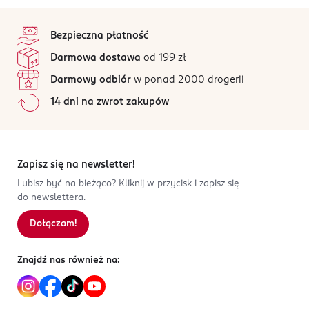
PRODUCENT/PODMIOT ODPOWIEDZIALNY
4,6
stopka
/5
Lukaro Trading sp. z o.o.
Bezpieczna płatność
ul. Królewska 53
42 opinii
na podstawie
Darmowa dostawa
od 199 zł
05-825 Grodzisk Mazowiecki
Wszystkie opinie są zweryfikowane zakupem.
Darmowy odbiór
w ponad 2000 drogerii
Kod EAN
Jak działają opinie?
14 dni na zwrot zakupów
5 903766 411071
5
0
%
4
0
%
3
0
%
2
0
%
Zapisz się na newsletter!
1
0
%
Lubisz być na bieżąco? Kliknij w przycisk i zapisz się
do newslettera.
Dołączam!
Sortowanie wg
data: od najnowszej
Znajdź nas również na: