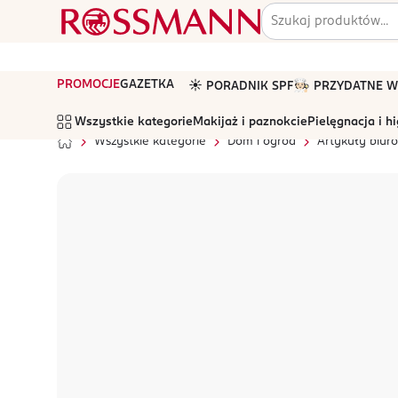
PROMOCJE
GAZETKA
☀️ PORADNIK SPF
🧑🏻‍🍳 PRZYDATNE
Wszystkie kategorie
Makijaż i paznokcie
Pielęgnacja i h
Wszystkie kategorie
Dom i ogród
Artykuły biur