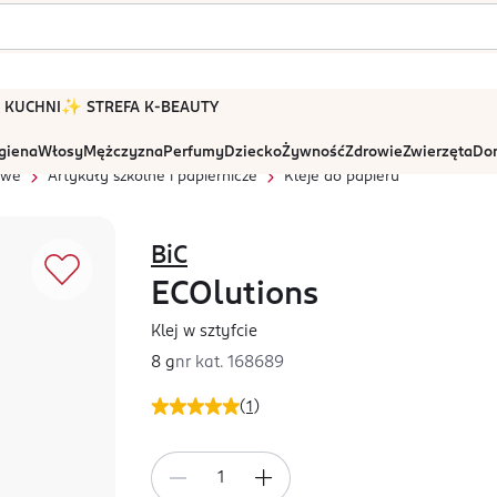
 W KUCHNI
✨ STREFA K-BEAUTY
igiena
Włosy
Mężczyzna
Perfumy
Dziecko
Żywność
Zdrowie
Zwierzęta
Dom
owe
Artykuły szkolne i papiernicze
Kleje do papieru
BiC
ECOlutions
Klej w sztyfcie
8 g
nr kat.
168689
(
1
)