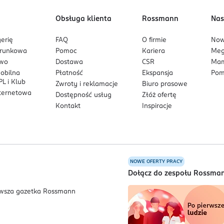
Obsługa klienta
Rossmann
Nas
erię
FAQ
O firmie
No
arunkowa
Pomoc
Kariera
Me
owo
Dostawa
CSR
Mam
mobilna
Płatność
Ekspansja
Pom
L i Klub
Zwroty i reklamacje
Biuro prasowe
nternetowa
Dostępność usług
Złóż ofertę
Kontakt
Inspiracje
NOWE OFERTY PRACY
a
Dołącz do zespołu Rossma