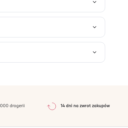
hcesz.
iększości tkanin.
0
%
0
%
0
%
0
%
000 drogerii
14 dni na zwrot zakupów
0
%
Sortowanie wg
data: od najnowszej