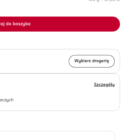
aj do koszyka
Wybierz drogerię
Szczegóły
oczych