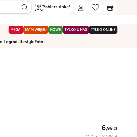
Pobierz Apkę!
MEGA!
MAM WIĘCEJ
NOWE
TYLKO U NAS
TYLKO ONLINE
 i ogród
Lifestyle
Foto
6
,99
zł
100 g = 87,38 zł