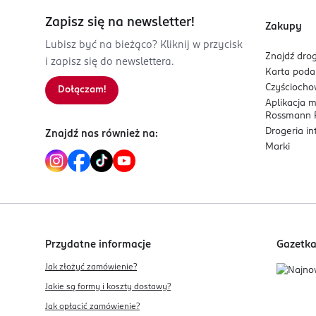
Zapisz się na newsletter!
Zakupy
Lubisz być na bieżąco? Kliknij w przycisk
Znajdź drog
i zapisz się do newslettera.
Karta pod
Czyścioch
Dołączam!
Aplikacja 
Rossmann P
Drogeria i
Znajdź nas również na:
Marki
Przydatne informacje
Gazetk
Jak złożyć zamówienie?
Jakie są formy i koszty dostawy?
Jak opłacić zamówienie?