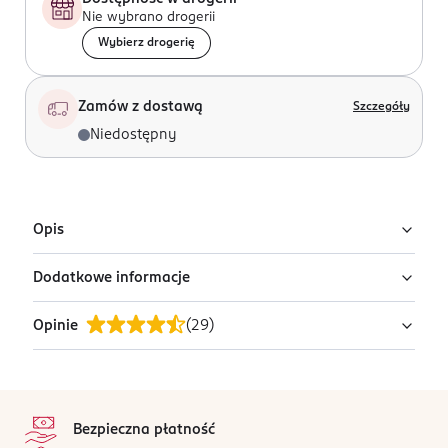
Nie wybrano drogerii
Wybierz drogerię
Zamów z dostawą
Szczegóły
Niedostępny
Opis
Dodatkowe informacje
Kolczyki.
Opinie
(
29
)
PRODUCENT/PODMIOT ODPOWIEDZIALNY
Avanti – Marczyk Sp.J.
ul. Morgowa 2B
4,8
stopka
91-223 Łódź
/5
Bezpieczna płatność
Kod EAN
29 opinii
na podstawie