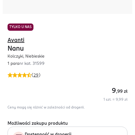
TYLKO U NAS
Avanti
Nanu
Kolczyki, Niebieskie
1 para
nr kat.
31599
(
29
)
9
,99
zł
1 szt. = 9,99 zł
Ceny mogą się różnić w zależności od drogerii.
Możliwości zakupu produktu
Dostępność w drogerii