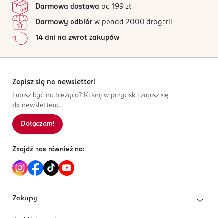
Darmowa dostawa
od 199 zł
5 902143 712220
Wszystkie opinie są zweryfikowane zakupem.
Darmowy odbiór
w ponad 2000 drogerii
Jak działają opinie?
14 dni na zwrot zakupów
5
0
%
4
0
%
3
0
%
2
0
%
Zapisz się na newsletter!
1
0
%
Lubisz być na bieżąco? Kliknij w przycisk i zapisz się
do newslettera.
Dołączam!
Sortowanie wg
data: od najnowszej
Znajdź nas również na:
Zakupy