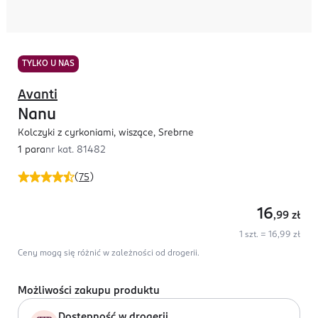
TYLKO U NAS
Avanti
Nanu
Kolczyki z cyrkoniami, wiszące, Srebrne
1 para
nr kat.
81482
(
75
)
16
,99
zł
1 szt. = 16,99 zł
Ceny mogą się różnić w zależności od drogerii.
Możliwości zakupu produktu
Dostępność w drogerii