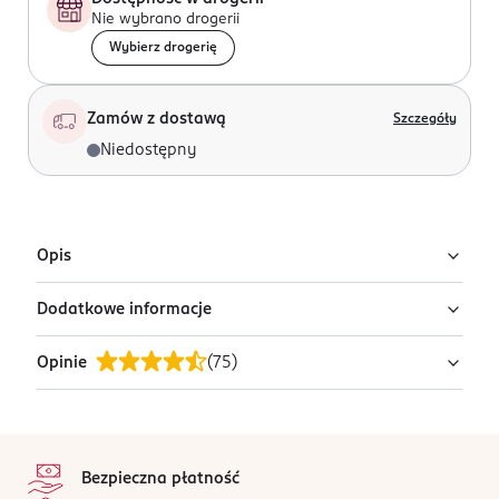
Nie wybrano drogerii
Wybierz drogerię
Zamów z dostawą
Szczegóły
Niedostępny
Opis
Dodatkowe informacje
Kolczyki.
Opinie
(
75
)
PRODUCENT/PODMIOT ODPOWIEDZIALNY
Avanti - Marczyk Sp.J.
Morgowa 2B
4,8
stopka
91-223
/5
Łódź
Bezpieczna płatność
75 opinii
na podstawie