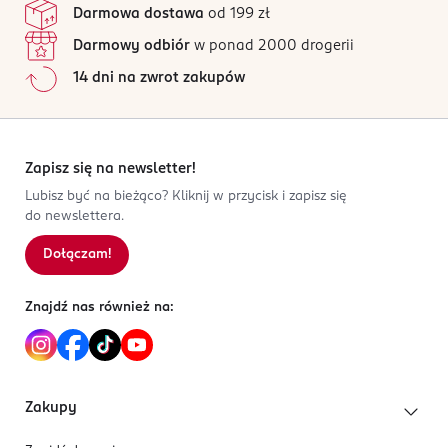
avanti@avantifashion.com
Darmowa dostawa
od 199 zł
Wszystkie opinie są zweryfikowane zakupem.
426407210
Darmowy odbiór
w ponad 2000 drogerii
CN-Chiny
Jak działają opinie?
14 dni na zwrot zakupów
Kod EAN
5
0
%
5 902143 712268
4
0
%
3
0
%
2
0
%
Zapisz się na newsletter!
1
0
%
Lubisz być na bieżąco? Kliknij w przycisk i zapisz się
do newslettera.
Dołączam!
Sortowanie wg
data: od najnowszej
Znajdź nas również na:
Zakupy