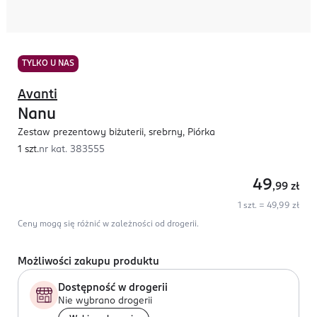
TYLKO U NAS
Avanti
Nanu
Zestaw prezentowy biżuterii, srebrny, Piórka
1 szt.
nr kat.
383555
49
,99
zł
1 szt. = 49,99 zł
Ceny mogą się różnić w zależności od drogerii.
Możliwości zakupu produktu
Dostępność w drogerii
Nie wybrano drogerii