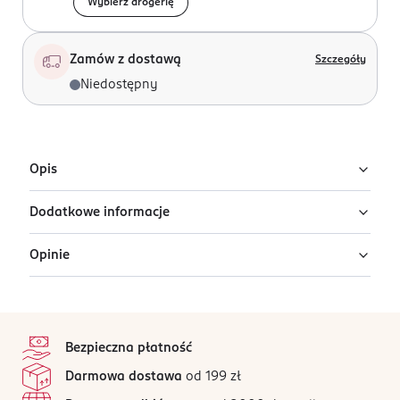
Wybierz drogerię
Zamów z dostawą
Szczegóły
Niedostępny
Opis
Dodatkowe informacje
Zestaw prezentowy biżuterii, piórka.
Opinie
PRODUCENT/PODMIOT ODPOWIEDZIALNY
Avanti - Marczyk Sp.J.
Morgowa 2B
stopka
91-223
Ten produkt nie ma jeszcze opinii.
Łódź
Bezpieczna płatność
avanti@avantifashion.com
Jak działają opinie?
Darmowa dostawa
od 199 zł
426407210