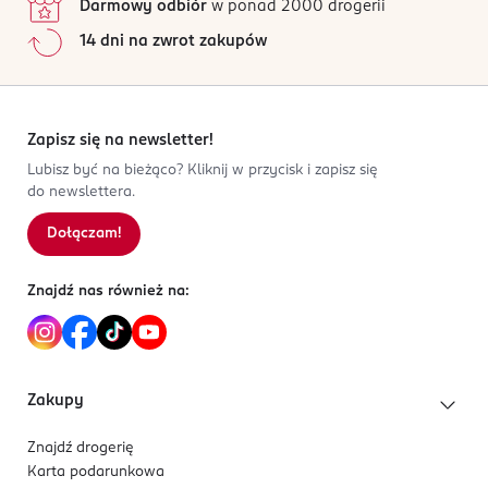
Darmowy odbiór
w ponad 2000 drogerii
CN-Chiny
14 dni na zwrot zakupów
Kod EAN
5 902067 713679
Zapisz się na newsletter!
Lubisz być na bieżąco? Kliknij w przycisk i zapisz się
do newslettera.
Dołączam!
Znajdź nas również na:
Zakupy
Znajdź drogerię
Karta podarunkowa