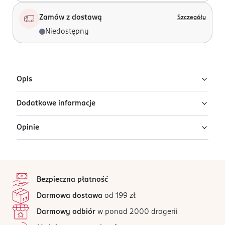
Zamów z dostawą
Szczegóły
Niedostępny
Opis
Dodatkowe informacje
Woreczek na biżuterię.
Opinie
PRODUCENT/PODMIOT ODPOWIEDZIALNY
Avanti – Marczyk Sp.J.
ul. Morgowa 2B
stopka
91-223 Łódź
Ten produkt nie ma jeszcze opinii.
Bezpieczna płatność
Kod EAN
Jak działają opinie?
Darmowa dostawa
od 199 zł
5 902067 713631
Darmowy odbiór
w ponad 2000 drogerii