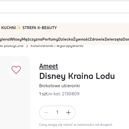
 W KUCHNI
✨ STREFA K-BEAUTY
igiena
Włosy
Mężczyzna
Perfumy
Dziecko
Żywność
Zdrowie
Zwierzęta
Dom
i plastyczne
Kolorowanki i wydrapywanki
Ameet
Disney Kraina Lodu
Brokatowe ubieranki
1 szt.
nr kat.
2130809
Ceny mogą się różnić w zależności od drogerii.