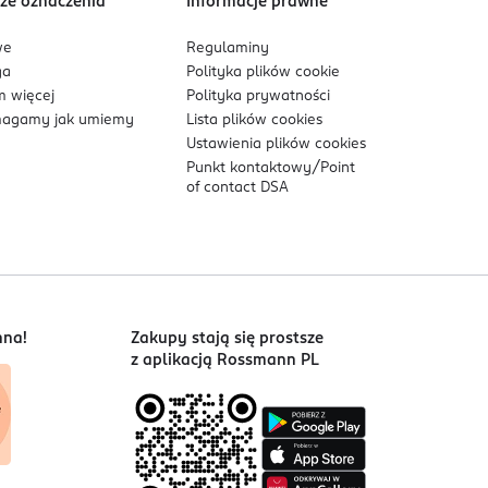
ze oznaczenia
Informacje prawne
we
Regulaminy
ga
Polityka plików
cookie
 więcej
Polityka prywatności
agamy jak umiemy
Lista plików
cookies
Ustawienia plików
cookies
Punkt kontaktowy/
Point
of contact DSA
nna!
Zakupy stają się prostsze
z aplikacją Rossmann PL