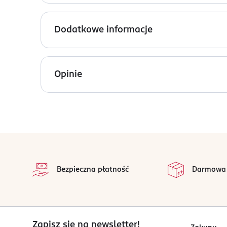
Co założy Elsa, żeby na wielkim balu wprawić w z
Ubieraj siostry i ich przyjaciół w stroje dopasow
Dodatkowe informacje
PRODUCENT/PODMIOT ODPOWIEDZIALNY
Ameet Polska Sp.z o.o.
Opinie
Nowe Sady 6
94-102
Łódź
ameetpolska@ameetpolska.pl
426762778
stopka
PL-Polska
Kod EAN
Bezpieczna płatność
Darmowa
9 788325 348618
Zapisz się na newsletter!