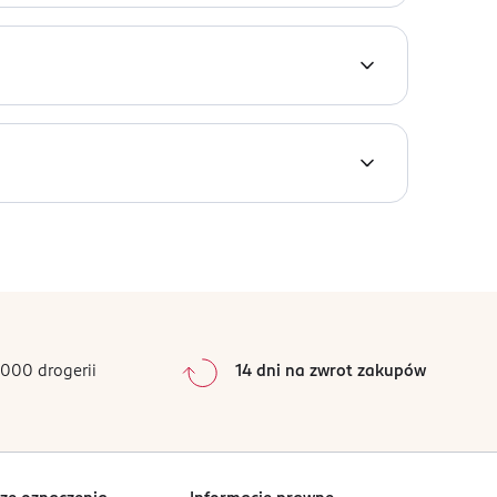
er Anna i Kristoff? Pora się o tym przekonać!
i! Wystrzałowej zabawy!
000 drogerii
14 dni na zwrot zakupów