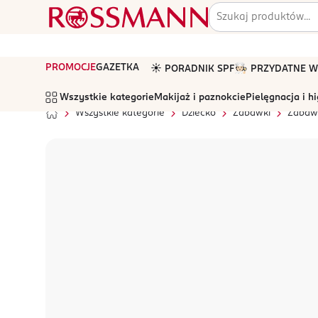
PROMOCJE
GAZETKA
☀️ PORADNIK SPF
🧑🏻‍🍳 PRZYDATNE
Wszystkie kategorie
Makijaż i paznokcie
Pielęgnacja i h
Wszystkie kategorie
Dziecko
Zabawki
Zabawk