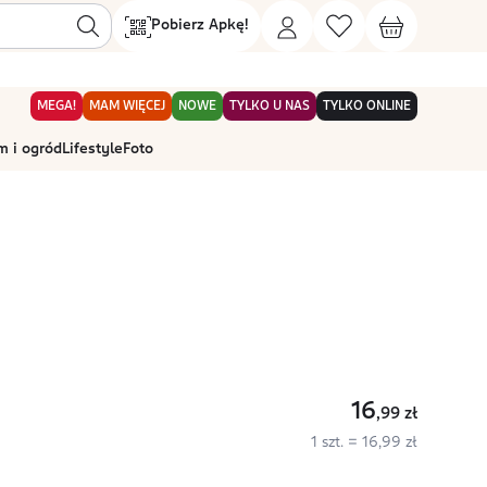
Pobierz Apkę!
MEGA!
MAM WIĘCEJ
NOWE
TYLKO U NAS
TYLKO ONLINE
 i ogród
Lifestyle
Foto
16
,99
zł
1 szt. = 16,99 zł