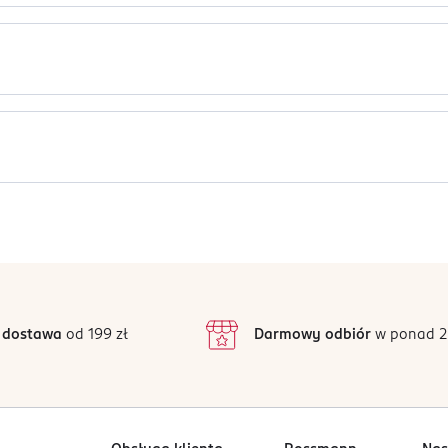
achwyt wszystkich dworzan? Jakie stroje wybiorą na jesienny spac
ane do okazji. Wszystko czego potrzebujesz, to brokatowe naklejk
Jak działają opinie?
Ten produkt nie ma jeszcze opinii.
 dostawa
od 199 zł
Darmowy odbiór
w ponad 2