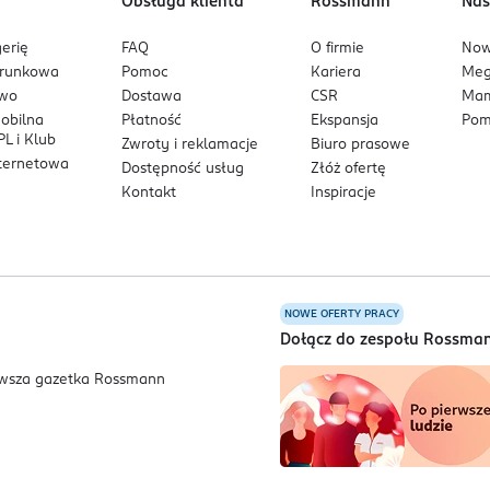
Obsługa klienta
Rossmann
Nas
erię
FAQ
O firmie
No
arunkowa
Pomoc
Kariera
Me
owo
Dostawa
CSR
Mam
mobilna
Płatność
Ekspansja
Pom
L i Klub
Zwroty i reklamacje
Biuro prasowe
nternetowa
Dostępność usług
Złóż ofertę
Kontakt
Inspiracje
NOWE OFERTY PRACY
a
Dołącz do zespołu Rossma