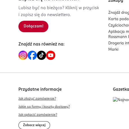
Zakupy
Lubisz być na bieżąco? Kliknij w przycisk
Znajdź drog
i zapisz się do newslettera.
Karta pod
Czyścioch
Dołączam!
Aplikacja 
Rossmann P
Drogeria i
Znajdź nas również na:
Marki
Przydatne informacje
Gazetk
Jak złożyć zamówienie?
Jakie są formy i koszty dostawy?
Jak opłacić zamówienie?
Zobacz więcej