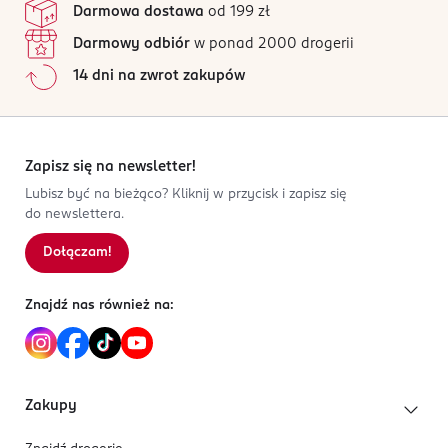
ameetpolska@ameetpolska.pl
cierpliwość i dokładność. Rozpoczyna od poznania
Darmowa dostawa
od 199 zł
Wszystkie opinie są zweryfikowane zakupem.
426762778
prawidłowego zapisu, a następnie
Darmowy odbiór
w ponad 2000 drogerii
PL-Polska
Jak działają opinie?
poprawia literki po śladzie, by na końcu ćwiczyć
14 dni na zwrot zakupów
Kod EAN
5
0
%
samodzielne pisanie. Książka jest skonstruowana tak,
9 788325 345600
4
0
%
by mały czytelnik nie znudził się monotonną
3
0
%
aktywnością.
2
0
%
Zapisz się na newsletter!
Znajdziemy tu także inne zadania wspierające
1
0
%
Lubisz być na bieżąco? Kliknij w przycisk i zapisz się
sprawność manualną, a towarzystwo ulubionych
do newslettera.
bohaterów i dołączone naklejki sprawią, że nauka
Dołączam!
Sortowanie wg
data: od najnowszej
będzie dobrą zabawą.
Znajdź nas również na:
Zakupy